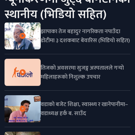
स्थानीय (भिडियो सहित)
झापाका तेज बहादुर नागरिकता नपाउँदा
डोटीमा ३ दशकबाट बेवारिस (भिडियो सहित)
तिजको अवसरमा सुजङ्ग अस्पतालले गर्‍यो
महिलाहरूको निशुल्क उपचार
वडाको बजेट शिक्षा, स्वास्थ्य र खानेपानीमा–
वडाध्यक्ष हर्क ब. साउँद