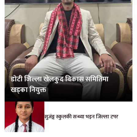
डाेटी जिल्ला खेलकुद विकास समितिमा
खड्का नियुक्त
सुजंङ्ग स्कुलकी सन्ध्या भइन जिल्ला टपर