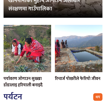
खानेपानीको मुहान जोगाउन जलाधार
संरक्षणमा गाउँपालिका
पर्यावरण जोगाउन सुख्खा
रिचार्ज पोखरीले फेरियो जीवन
डाँडालाइ हरियाली बनाइदै
पर्यटन
थप