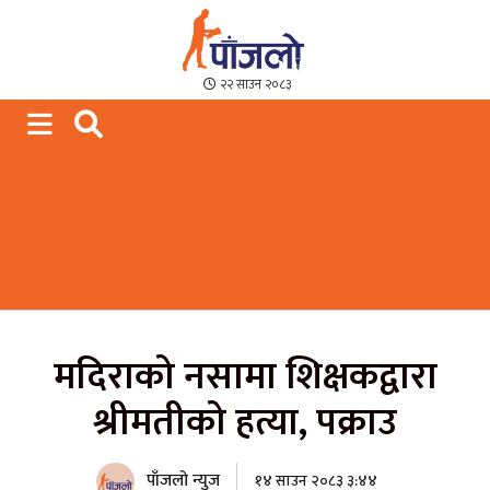
Paajalo News
We are from Far West Nepal
२२ साउन २०८३
मदिराको नसामा शिक्षकद्वारा
श्रीमतीको हत्या, पक्राउ
पाँजलो न्युज
१४ साउन २०८३ ३:४४