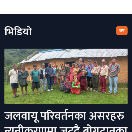
भिडियो
थप
जलवायू परिवर्तनका असरहरु
न्यूनीकरणमा जुट्दै बोगटानका