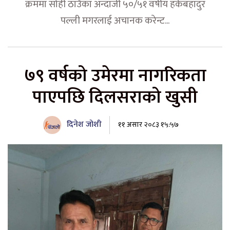
क्रममा सोही ठाउँका अन्दाजी ५०/५१ वर्षीय हर्कबहादुर
पल्ली मगरलाई अचानक करेन्ट...
७९ वर्षको उमेरमा नागरिकता
पाएपछि दिलसराको खुसी
दिनेश जोशी
११ असार २०८३ १५:५७