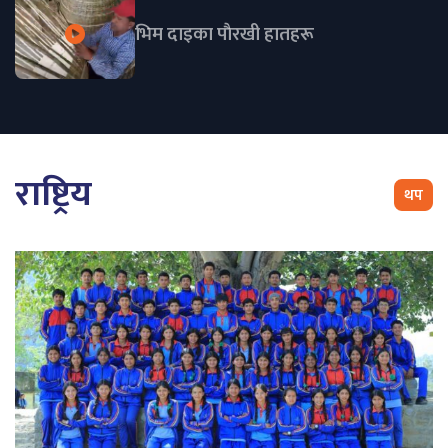
भिम दाइका पाैरखी हातहरू
राष्ट्रिय
थप