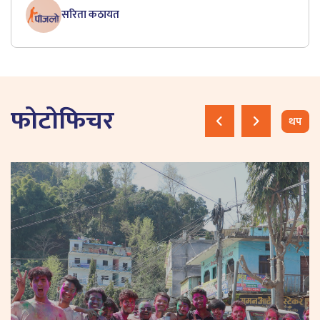
सरिता कठायत
फोटोफिचर
थप