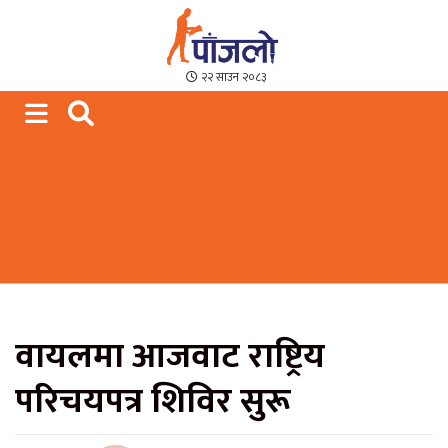
Paajalo News
We are from Far West Nepal
२२ साउन २०८३
वायलमा आजवाट राष्ट्रिय
परिचयपत्र शिविर सुरू