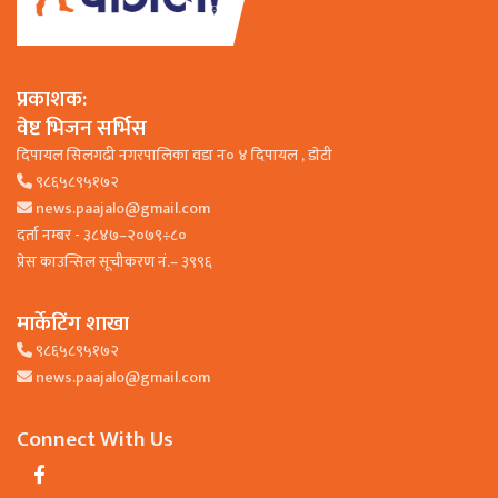
प्रकाशक:
वेष्ट भिजन सर्भिस
दिपायल सिलगढी नगरपालिका वडा न० ४ दिपायल , डाेटी
९८६५८९५१७२
news.paajalo@gmail.com
दर्ता नम्बर - ३८४७–२०७९÷८०
प्रेस काउन्सिल सूचीकरण नं.– ३९९६
मार्केटिंग शाखा
९८६५८९५१७२
news.paajalo@gmail.com
Connect With Us