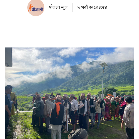
पाँजलो न्युज
५ भदौ २०८२ ३:२४