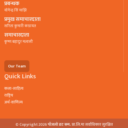
प्रबन्धक
याेगेन्द्र सिं माझि
प्रमुख समाचारदाता
सरिता कुमारी कठायत
समाचारदाता
कृष्ण बहादुर मलासी
Our Team
Quick Links
कला-साहित्य
राष्ट्रिय
अर्थ-वाणिज्य
© Copyright 2026
पाँजलो डट कम.
प्रा.लि.मा सर्वाधिकार सुरक्षित