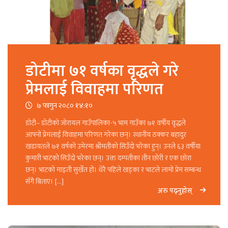
डोटीमा ७१ वर्षका वृद्धले गरे
प्रेमलाई विवाहमा परिणत
७ फागुन २०८० १४:१०
डोटी– डोटीको जोरायल गाउँपालिका-५ भाम गाउँका ७१ वर्षीय वृद्धले
आफ्नो प्रेमलाई विवाहमा परिणत गरेका छन्। स्थानीय ठक्कर बहादुर
खडायतले ७१ वर्षको उमेरमा श्रीमतीको सिउँदो भरेका हुन्। उनले ६३ वर्षीया
कुमारी भाटको सिउँदो भरेका छन्। उक्त दम्पतीका तीन छोरी र एक छोरा
छन्। भाटको माइती सुर्खेत हो। धेरै पहिले खड्का र भाटले लामो प्रेम सम्बन्ध
सँगै बिताए। […]
अरु पढ्नुहोस्