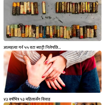
आत्महत्या गर्न ५५ वटा ब्याट्री निलेपछि…
४३ वर्षभित्र ५३ महिलासँग विवाह