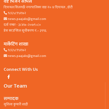
वेष्ट भिजन सर्भिस
दिपायल सिलगढी नगरपालिका वडा न० ४ दिपायल , डाेटी
९८६५८९५१७२
news.paajalo@gmail.com
दर्ता नम्बर - ३८४७–२०७९÷८०
प्रेस काउन्सिल सूचीकरण नं.– ३९९६
मार्केटिंग शाखा
९८६५८९५१७२
news.paajalo@gmail.com
Connect With Us
Our Team
सम्पादक
सुशिला कुमारी शाही