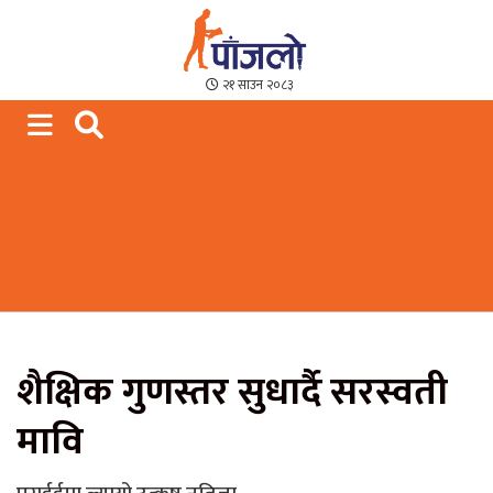
Paajalo News
We are from Far West Nepal
२१ साउन २०८३
शैक्षिक गुणस्तर सुधार्दै सरस्वती
मावि