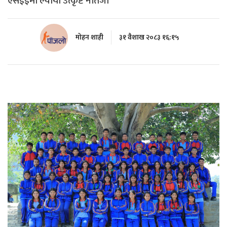
एसईईमा ल्यायो उत्कृष्ट नतिजा
मोहन शाही
३१ वैशाख २०८३ १६:१५