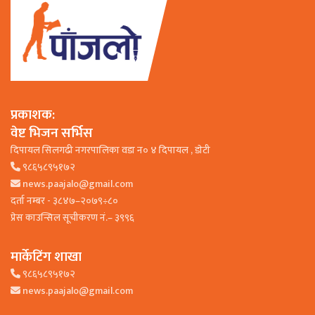
प्रकाशक:
वेष्ट भिजन सर्भिस
दिपायल सिलगढी नगरपालिका वडा न० ४ दिपायल , डाेटी
९८६५८९५१७२
news.paajalo@gmail.com
दर्ता नम्बर - ३८४७–२०७९÷८०
प्रेस काउन्सिल सूचीकरण नं.– ३९९६
मार्केटिंग शाखा
९८६५८९५१७२
news.paajalo@gmail.com