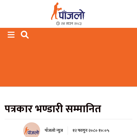
Paajalo News
We are from Far West Nepal
२४ साउन २०८३
पत्रकार भण्डारी सम्मानित
पाँजलो न्युज
१२ फागुन २०८० १०:०५