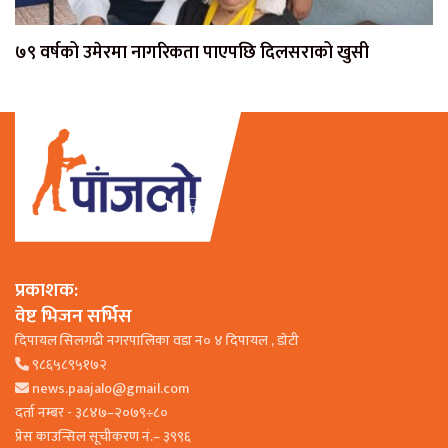
७९ वर्षको उमेरमा नागरिकता पाएपछि दिलसराको खुसी
प्रकाशक:
वेष्ट भिजन सर्भिस
दिपायल सिलगढी नगरपालिका वडा न० ४ दिपायल , डाेटी
९८६५८९५१७२
news.paajalo@gmail.com
दर्ता नम्बर - ३८४७–२०७९÷८०
प्रेस काउन्सिल सूचीकरण नं.– ३९९६