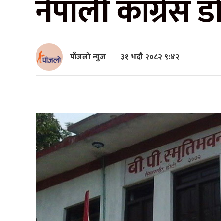
नेपाली कांग्रेस 
पाँजलो न्युज
३१ भदौ २०८२ ९:४२