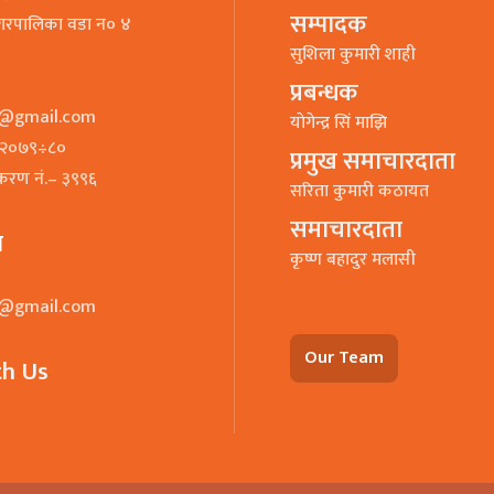
सम्पादक
गरपालिका वडा न० ४
सुशिला कुमारी शाही
प्रबन्धक
o@gmail.com
याेगेन्द्र सिं माझि
७–२०७९÷८०
प्रमुख समाचारदाता
ीकरण नं.– ३९९६
सरिता कुमारी कठायत
समाचारदाता
ा
कृष्ण बहादुर मलासी
o@gmail.com
Our Team
th Us