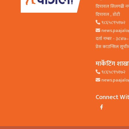
दिपायल सिलगढी न
दिपायल , डाेटी
९८६५८९५१७२
news.paajal
दर्ता नम्बर - ३८४
प्रेस काउन्सिल सूच
मार्केटिंग शाख
९८६५८९५१७२
news.paajal
Connect Wi