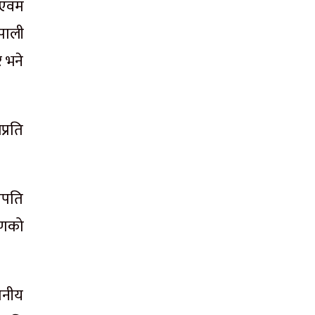
न एवम
पाली
 भने
्रति
भापति
मणको
पनीय