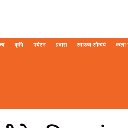
ज्य
कृषि
पर्यटन
प्रवास
स्वास्थ्य-सौन्दर्य
कला-स