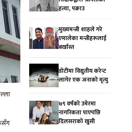
हत्या, पक्राउ
मुख्यमन्त्री शाहले गरे
एमालेका मन्त्रीहरूलाई
बर्खास्त
डोटीमा विद्युतीय करेन्ट
लागेर एक जनाको मृत्यु
ल्ला
७९ वर्षको उमेरमा
नागरिकता पाएपछि
दिलसराको खुसी
ूसँग