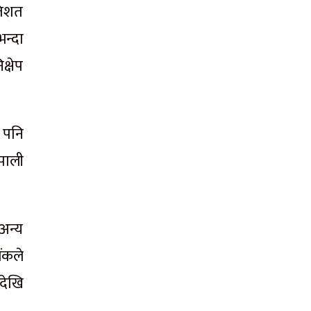
तिशत
भन्दा
क्षेप
 पनि
ेपाली
 अन्य
ैंकले
तदेखि