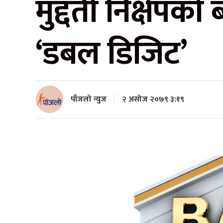
मुद्दती निक्षेपक
‘डबल डिजिट’
पाँजलो न्युज
२ असोज २०७९ ३:१९