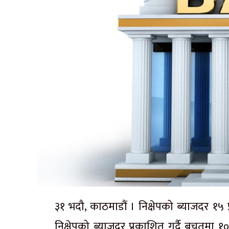
३१ भदौ, काठमाडौं । निक्षेपको ब्याजदर १५ 
निक्षेपको ब्याजदर प्रकाशित गर्दै बचतमा १०