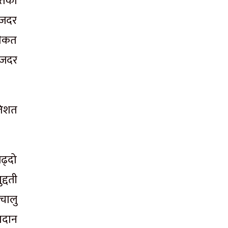
चतको
याजदर
धिकत
याजदर
तिशत
।
बढ्दो
्दती
 चालु
्रदान