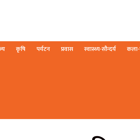
ज्य
कृषि
पर्यटन
प्रवास
स्वास्थ्य-सौन्दर्य
कला-स