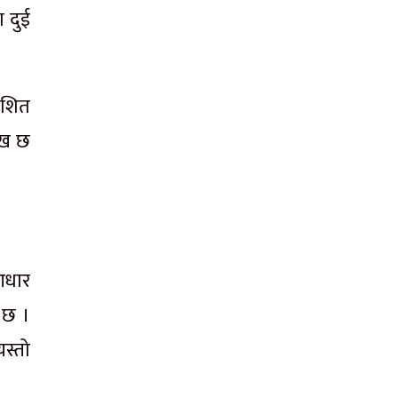
 दुई
ाशित
लेख छ
आधार
ो छ ।
यस्तो