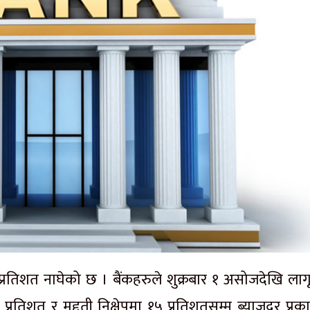
प्रतिशत नाघेको छ । बैंकहरुले शुक्रबार १ असोजदेखि लागू 
 प्रतिशत र मुद्दती निक्षेपमा १५ प्रतिशतसम्म ब्याजदर प्र