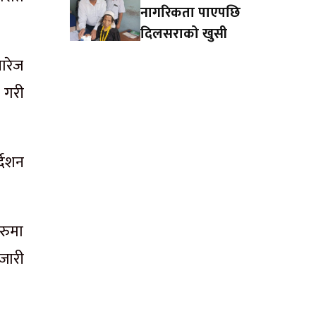
नागरिकता पाएपछि
दिलसराको खुसी
ारेज
े गरी
्देशन
हरुमा
 जारी