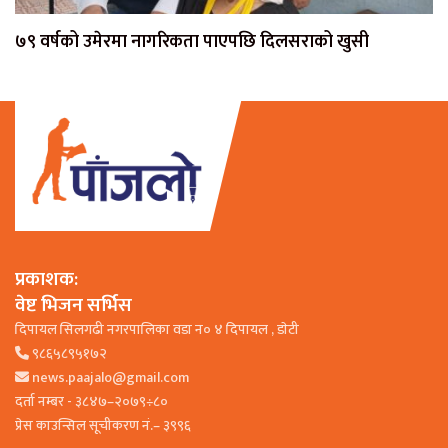
७९ वर्षको उमेरमा नागरिकता पाएपछि दिलसराको खुसी
प्रकाशक:
वेष्ट भिजन सर्भिस
दिपायल सिलगढी नगरपालिका वडा न० ४ दिपायल , डाेटी
९८६५८९५१७२
news.paajalo@gmail.com
दर्ता नम्बर - ३८४७–२०७९÷८०
प्रेस काउन्सिल सूचीकरण नं.– ३९९६