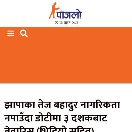
Paajalo News
We are from Far West Nepal
२३ साउन २०८३
झापाका तेज बहादुर नागरिकता
नपाउँदा डोटीमा ३ दशकबाट
बेवारिस (भिडियो सहित)