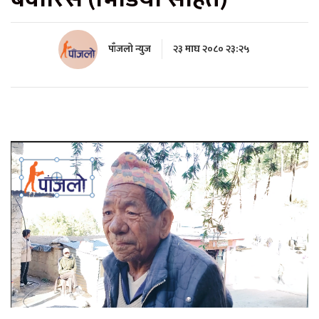
पाँजलो न्युज
२३ माघ २०८० २३:२५