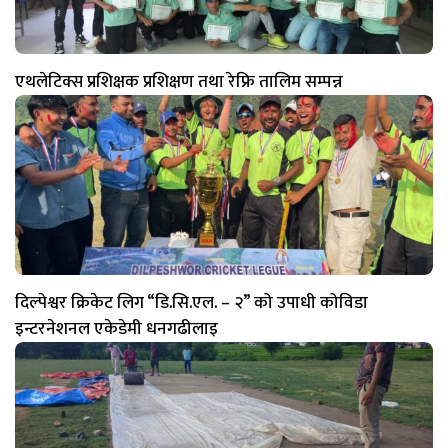
एथलेटिक्स प्रशिक्षक प्रशिक्षण तथा रेफ्रि तालिम सम्पन्न
दिल्पेश्वर क्रिकेट लिग “डि.सि.एल. – २” को उपाधी कोविडा
इन्टरनेशनल एकेडेमी धनगढीलाइ