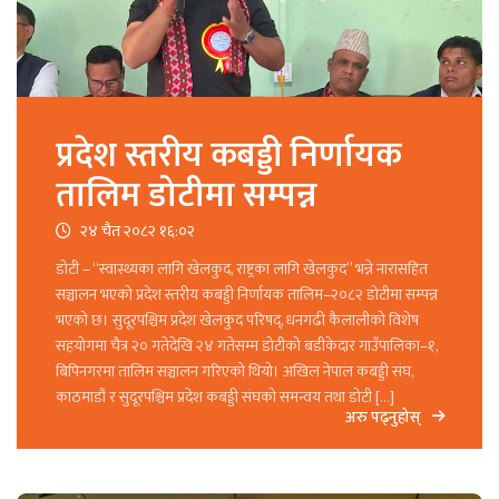
प्रदेश स्तरीय कबड्डी निर्णायक
तालिम डोटीमा सम्पन्न
२४ चैत २०८२ १६:०२
डोटी – “स्वास्थ्यका लागि खेलकुद, राष्ट्रका लागि खेलकुद” भन्ने नारासहित
सञ्चालन भएको प्रदेश स्तरीय कबड्डी निर्णायक तालिम–२०८२ डोटीमा सम्पन्न
भएको छ। सुदूरपश्चिम प्रदेश खेलकुद परिषद्, धनगढी कैलालीको विशेष
सहयोगमा चैत्र २० गतेदेखि २४ गतेसम्म डोटीको बडीकेदार गाउँपालिका–१,
बिपिनगरमा तालिम सञ्चालन गरिएको थियो। अखिल नेपाल कबड्डी संघ,
काठमाडौं र सुदूरपश्चिम प्रदेश कबड्डी संघको समन्वय तथा डोटी […]
अरु पढ्नुहोस्