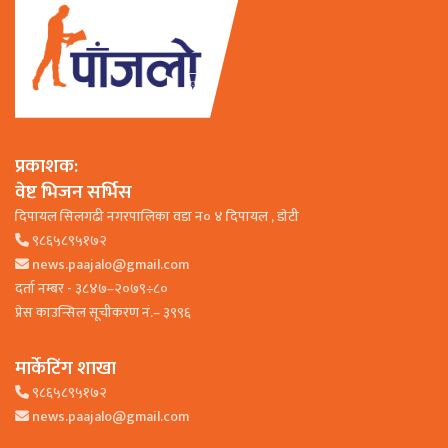
प्रकाशक:
वेष्ट भिजन सर्भिस
दिपायल सिलगढी नगरपालिका वडा न० ४ दिपायल , डाेटी
९८६५८९५१७२
news.paajalo@gmail.com
दर्ता नम्बर - ३८४७–२०७९÷८०
प्रेस काउन्सिल सूचीकरण नं.– ३९९६
मार्केटिंग शाखा
९८६५८९५१७२
news.paajalo@gmail.com