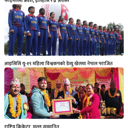
फाइनलमा प्रवेश, इतिहास रच्ने अवसर
आइसिसि यु-१९ महिला विश्वकपको डेव्यु खेलमा नेपाल पराजित
राष्ट्रिय क्रिकेटर मल्ल सम्मानित