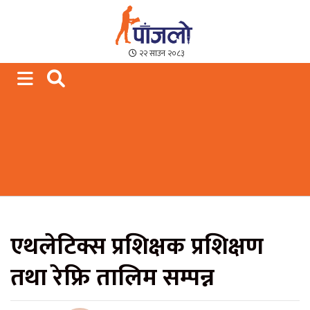
Paajalo News
We are from Far West Nepal
२२ साउन २०८३
एथलेटिक्स प्रशिक्षक प्रशिक्षण
तथा रेफ्रि तालिम सम्पन्न