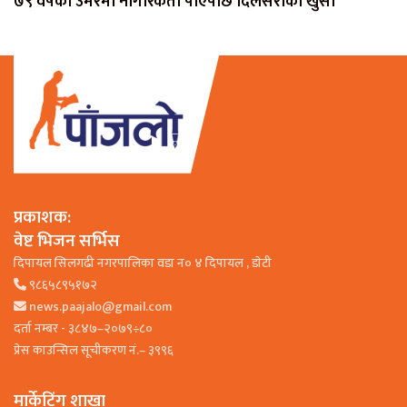
७९ वर्षको उमेरमा नागरिकता पाएपछि दिलसराको खुसी
प्रकाशक:
वेष्ट भिजन सर्भिस
दिपायल सिलगढी नगरपालिका वडा न० ४ दिपायल , डाेटी
९८६५८९५१७२
news.paajalo@gmail.com
दर्ता नम्बर - ३८४७–२०७९÷८०
प्रेस काउन्सिल सूचीकरण नं.– ३९९६
मार्केटिंग शाखा