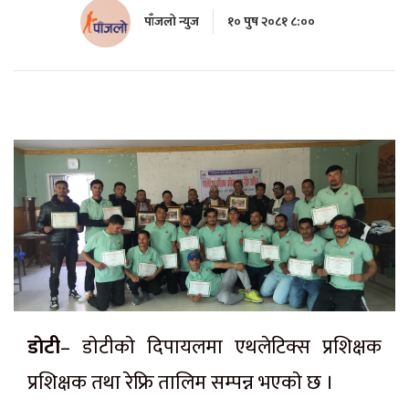
पाँजलो न्युज
१० पुष २०८१ ८:००
डाेटी
– डाेटीकाे दिपायलमा एथलेटिक्स प्रशिक्षक
प्रशिक्षक तथा रेफ्रि तालिम सम्पन्न भएकाे छ ।