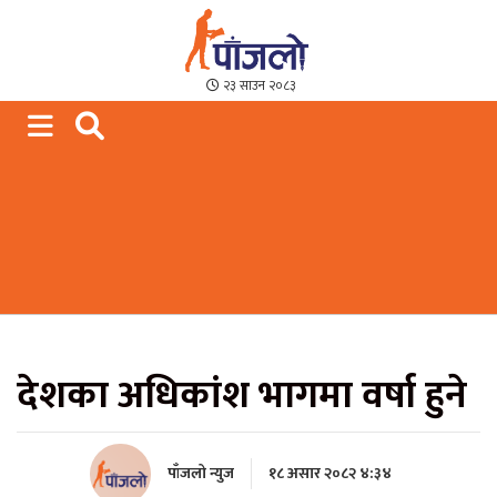
Paajalo News
We are from Far West Nepal
२३ साउन २०८३
देशका अधिकांश भागमा वर्षा हुने
पाँजलो न्युज
१८ असार २०८२ ४:३४