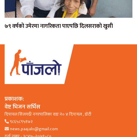
७९ वर्षको उमेरमा नागरिकता पाएपछि दिलसराको खुसी
प्रकाशक:
वेष्ट भिजन सर्भिस
दिपायल सिलगढी नगरपालिका वडा न० ४ दिपायल , डाेटी
९८६५८९५१७२
news.paajalo@gmail.com
दर्ता नम्बर - ३८४७–२०७९÷८०