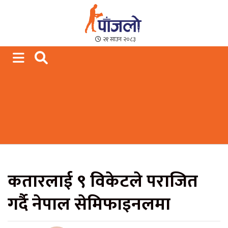
Paajalo News
We are from Far West Nepal
२१ साउन २०८३
कतारलाई ९ विकेटले पराजित
गर्दै नेपाल सेमिफाइनलमा