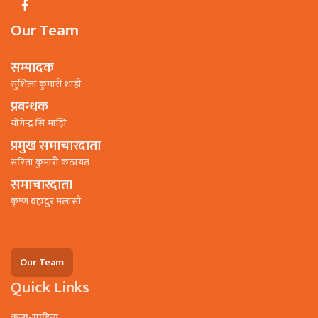
Our Team
सम्पादक
सुशिला कुमारी शाही
प्रबन्धक
याेगेन्द्र सिं माझि
प्रमुख समाचारदाता
सरिता कुमारी कठायत
समाचारदाता
कृष्ण बहादुर मलासी
Our Team
Quick Links
कला-साहित्य