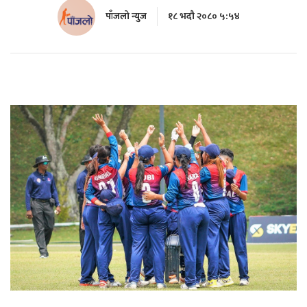
पाँजलो न्युज
१८ भदौ २०८० ५:५४