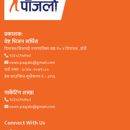
प्रकाशक:
वेष्ट भिजन सर्भिस
दिपायल सिलगढी नगरपालिका वडा न० ४ दिपायल , डाेटी
९८६५८९५१७२
news.paajalo@gmail.com
दर्ता नम्बर - ३८४७–२०७९÷८०
प्रेस काउन्सिल सूचीकरण नं.– ३९९६
मार्केटिंग शाखा
९८६५८९५१७२
news.paajalo@gmail.com
Connect With Us