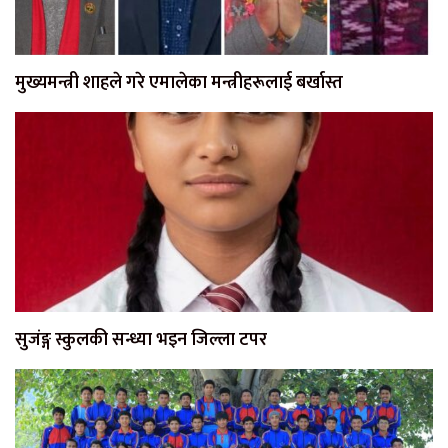
मुख्यमन्त्री शाहले गरे एमालेका मन्त्रीहरूलाई बर्खास्त
सुजंङ्ग स्कुलकी सन्ध्या भइन जिल्ला टपर