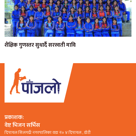
शैक्षिक गुणस्तर सुधार्दै सरस्वती मावि
प्रकाशक:
वेष्ट भिजन सर्भिस
दिपायल सिलगढी नगरपालिका वडा न० ४ दिपायल , डाेटी