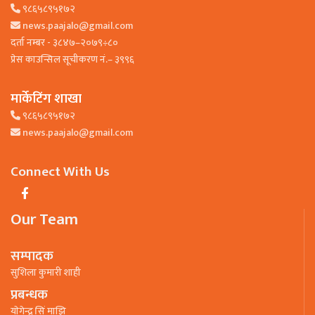
९८६५८९५१७२
news.paajalo@gmail.com
दर्ता नम्बर - ३८४७–२०७९÷८०
प्रेस काउन्सिल सूचीकरण नं.– ३९९६
मार्केटिंग शाखा
९८६५८९५१७२
news.paajalo@gmail.com
Connect With Us
Our Team
सम्पादक
सुशिला कुमारी शाही
प्रबन्धक
याेगेन्द्र सिं माझि