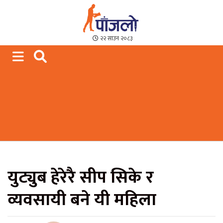
Paajalo News
We are from Far West Nepal
२२ साउन २०८३
युट्युब हेरेरै सीप सिके र
व्यवसायी बने यी महिला