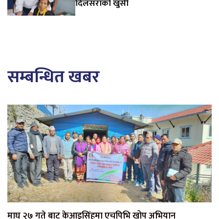
दिलसराको खुसी
सम्बन्धित खबर
माघ २७ गते बाट केआइसिंहमा एचपिभि खोप अभियान