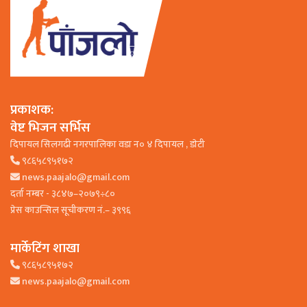
प्रकाशक:
वेष्ट भिजन सर्भिस
दिपायल सिलगढी नगरपालिका वडा न० ४ दिपायल , डाेटी
९८६५८९५१७२
news.paajalo@gmail.com
दर्ता नम्बर - ३८४७–२०७९÷८०
प्रेस काउन्सिल सूचीकरण नं.– ३९९६
मार्केटिंग शाखा
९८६५८९५१७२
news.paajalo@gmail.com