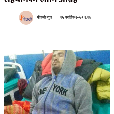
पाँजलो न्युज
१५ कार्तिक २०७९ १:१७