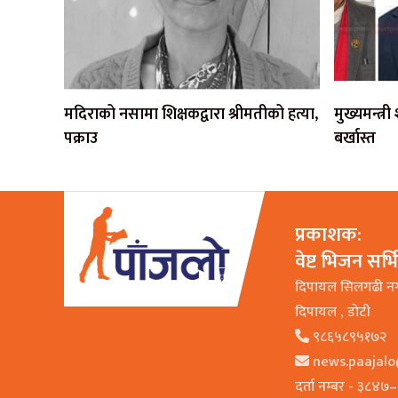
मदिराको नसामा शिक्षकद्वारा श्रीमतीको हत्या,
मुख्यमन्त्र
पक्राउ
बर्खास्त
प्रकाशक:
वेष्ट भिजन सर्
दिपायल सिलगढी न
दिपायल , डाेटी
९८६५८९५१७२
news.paajal
दर्ता नम्बर - ३८४