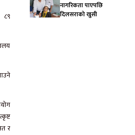
नागरिकता पाएपछि
दिलसराको खुसी
य ८९
।
यालय
गाउने
हयोग
कृष्ट
नत र