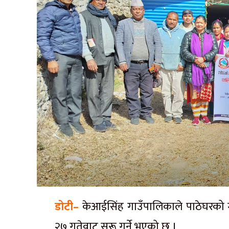
डोटी–
केआईसिंह गाउँपालिकाले पाठेघरको 
२७ गतेवाट सुरू गर्ने भएको छ ।