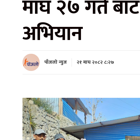
माघ २७ गते बा
अभियान
पाँजलो न्युज
२१ माघ २०८२ ८:२७