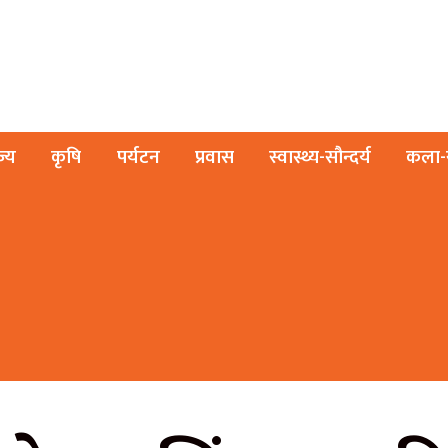
ज्य
कृषि
पर्यटन
प्रवास
स्वास्थ्य-सौन्दर्य
कला-स