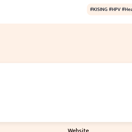
#KISING #HPV #Hea
Website