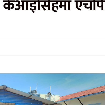
ट केआइसिंहमा एचप