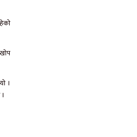
हेको
 खोप
यो ।
 ।