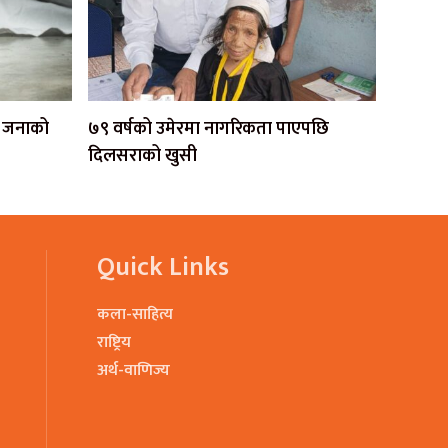
एक जनाको
७९ वर्षको उमेरमा नागरिकता पाएपछि
दिलसराको खुसी
Quick Links
कला-साहित्य
राष्ट्रिय
अर्थ-वाणिज्य