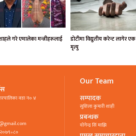
ी शाहले गरे एमालेका मन्त्रीहरूलाई
डोटीमा विद्युतीय करेन्ट लागेर 
मृत्यु
Our Team
भिस
सम्पादक
गरपालिका वडा न० ४
सुशिला कुमारी शाही
प्रबन्धक
o@gmail.com
याेगेन्द्र सिं माझि
७–२०७९÷८०
प्रमुख समाचारदाता