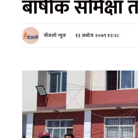
बार्षीक समिक्षा त
पाँजलो न्युज
१३ असोज २०७९ १२:२८