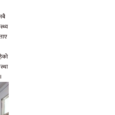
सबै
्थ्य
बताए
रहेको
स्था
 ।