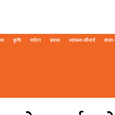
ज्य
कृषि
पर्यटन
प्रवास
स्वास्थ्य-सौन्दर्य
कला-स