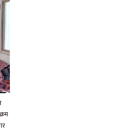
ा
क्रम
सार