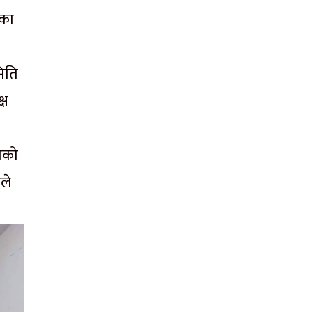
ीका
मिति
्ष
थाको
ले