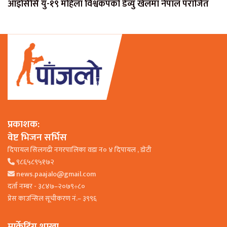
आइसिसि यु-१९ महिला विश्वकपको डेव्यु खेलमा नेपाल पराजित
प्रकाशक:
वेष्ट भिजन सर्भिस
दिपायल सिलगढी नगरपालिका वडा न० ४ दिपायल , डाेटी
९८६५८९५१७२
news.paajalo@gmail.com
दर्ता नम्बर - ३८४७–२०७९÷८०
प्रेस काउन्सिल सूचीकरण नं.– ३९९६
मार्केटिंग शाखा