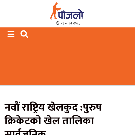
Paajalo News
We are from Far West Nepal
२३ साउन २०८३
नवौं राष्ट्रिय खेलकुद :पुरुष
क्रिकेटको खेल तालिका
सार्वजनिक