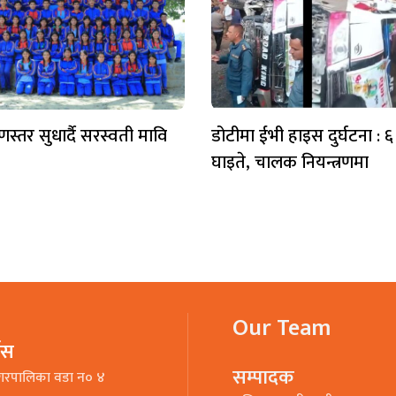
ुणस्तर सुधार्दै सरस्वती मावि
डोटीमा ईभी हाइस दुर्घटना : 
घाइते, चालक नियन्त्रणमा
Our Team
भिस
सम्पादक
गरपालिका वडा न० ४