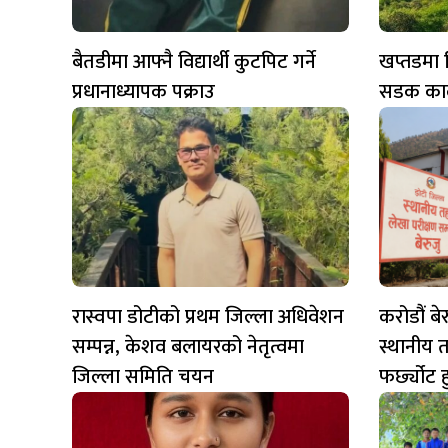
बैतडीमा आफ्नै विद्यार्थी कुटपिट गर्ने
खप्तडमा वि
प्रधानाध्यापक पक्राउ
सडक कालोप
रास्वपा डोटीको प्रथम जिल्ला अधिवेशन
करोडौं ब
सम्पन्न, केशव बलायरको नेतृत्वमा
स्थानीय
जिल्ला समिति चयन
फर्छ्योट 