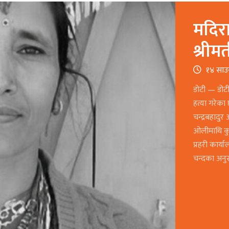
मदिरा
श्रीम
१४ साउ
डोटी — डोट
हत्या गरेक
चन्द्रबहादु
ओलीमाथि कुट
प्रहरी कार्
चन्दका अनुस