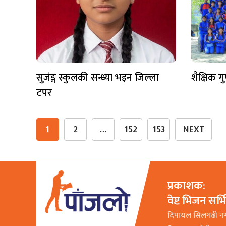
सुजंङ्ग स्कुलकी सन्ध्या भइन जिल्ला
शैक्षिक ग
टपर
1
2
…
152
153
NEXT
प्रकाशक:
वेष्ट भिजन सर्
दिपायल सिलगढी न