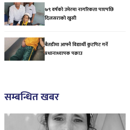
७९ वर्षको उमेरमा नागरिकता पाएपछि
दिलसराको खुसी
बैतडीमा आफ्नै विद्यार्थी कुटपिट गर्ने
प्रधानाध्यापक पक्राउ
सम्बन्धित खबर