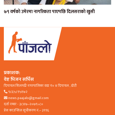
७९ वर्षको उमेरमा नागरिकता पाएपछि दिलसराको खुसी
प्रकाशक:
वेष्ट भिजन सर्भिस
दिपायल सिलगढी नगरपालिका वडा न० ४ दिपायल , डाेटी
९८६५८९५१७२
news.paajalo@gmail.com
दर्ता नम्बर - ३८४७–२०७९÷८०
प्रेस काउन्सिल सूचीकरण नं.– ३९९६