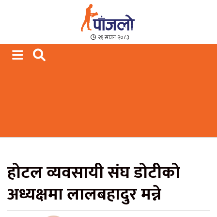
Paajalo News
We are from Far West Nepal
२१ साउन २०८३
होटल व्यवसायी संघ डोटीको
अध्यक्षमा लालबहादुर मन्ने