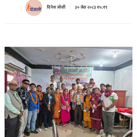
दिनेश जोशी
३० जेठ २०८३ १५:१९