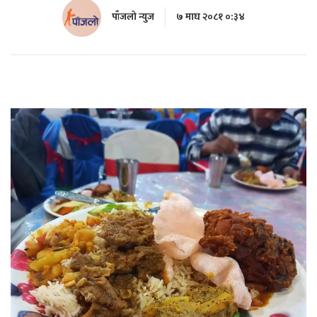
पाँजलो न्युज
७ माघ २०८१ ०:३४