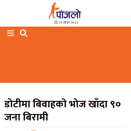
Paajalo News
We are from Far West Nepal
२२ साउन २०८३
डोटीमा बिवाहको भोज खाँदा ९०
जना बिरामी