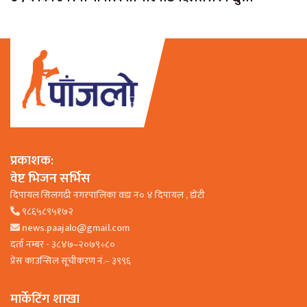
प्रकाशक:
वेष्ट भिजन सर्भिस
दिपायल सिलगढी नगरपालिका वडा न० ४ दिपायल , डाेटी
९८६५८९५१७२
news.paajalo@gmail.com
दर्ता नम्बर - ३८४७–२०७९÷८०
प्रेस काउन्सिल सूचीकरण नं.– ३९९६
मार्केटिंग शाखा