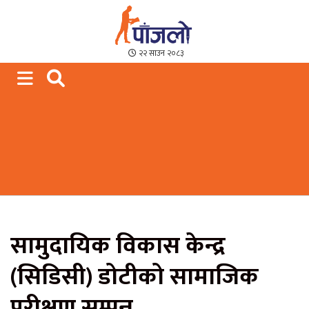
Paajalo News
We are from Far West Nepal
२२ साउन २०८३
सामुदायिक विकास केन्द्र
(सिडिसी) डोटीको सामाजिक
परीक्षण सम्पन्न