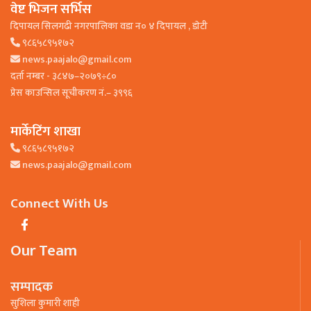
वेष्ट भिजन सर्भिस
दिपायल सिलगढी नगरपालिका वडा न० ४ दिपायल , डाेटी
९८६५८९५१७२
news.paajalo@gmail.com
दर्ता नम्बर - ३८४७–२०७९÷८०
प्रेस काउन्सिल सूचीकरण नं.– ३९९६
मार्केटिंग शाखा
९८६५८९५१७२
news.paajalo@gmail.com
Connect With Us
Our Team
सम्पादक
सुशिला कुमारी शाही