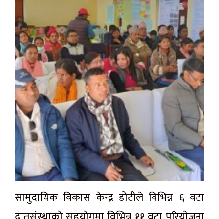
सामुदायिक विकास केन्द्र डोटीले विभिन्न ६ वटा
दातृसंस्थाकाे सहयाेगमा विभिन्न ११ वटा परियाेजना