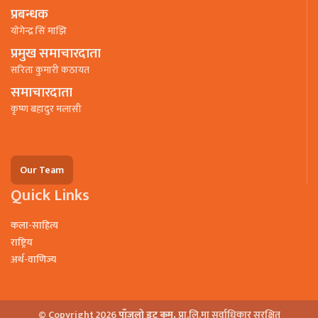
प्रबन्धक
याेगेन्द्र सिं माझि
प्रमुख समाचारदाता
सरिता कुमारी कठायत
समाचारदाता
कृष्ण बहादुर मलासी
Our Team
Quick Links
कला-साहित्य
राष्ट्रिय
अर्थ-वाणिज्य
© Copyright 2026
पाँजलो डट कम.
प्रा.लि.मा सर्वाधिकार सुरक्षित