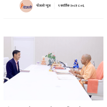
पाँजलो न्युज
९ कार्तिक २०८१ ८:०६