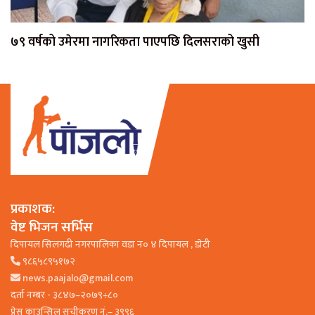
७९ वर्षको उमेरमा नागरिकता पाएपछि दिलसराको खुसी
प्रकाशक:
वेष्ट भिजन सर्भिस
दिपायल सिलगढी नगरपालिका वडा न० ४ दिपायल , डाेटी
९८६५८९५१७२
news.paajalo@gmail.com
दर्ता नम्बर - ३८४७–२०७९÷८०
प्रेस काउन्सिल सूचीकरण नं.– ३९९६