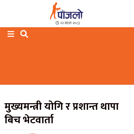
Paajalo News
We are from Far West Nepal
२२ साउन २०८३
मुख्यमन्त्री योगि र प्रशान्त थापा
बिच भेटवार्ता