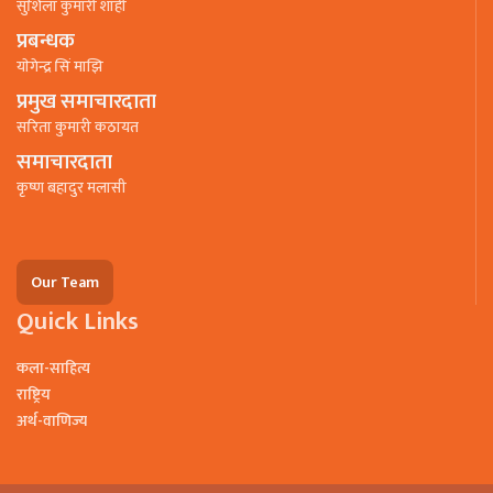
सुशिला कुमारी शाही
प्रबन्धक
याेगेन्द्र सिं माझि
प्रमुख समाचारदाता
सरिता कुमारी कठायत
समाचारदाता
कृष्ण बहादुर मलासी
Our Team
Quick Links
कला-साहित्य
राष्ट्रिय
अर्थ-वाणिज्य