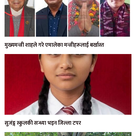
मुख्यमन्त्री शाहले गरे एमालेका मन्त्रीहरूलाई बर्खास्त
सुजंङ्ग स्कुलकी सन्ध्या भइन जिल्ला टपर