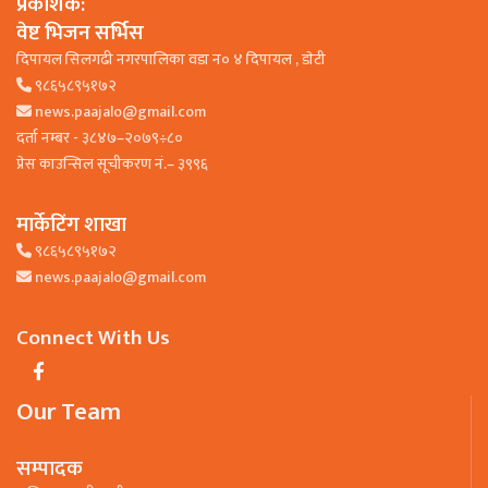
प्रकाशक:
वेष्ट भिजन सर्भिस
दिपायल सिलगढी नगरपालिका वडा न० ४ दिपायल , डाेटी
९८६५८९५१७२
news.paajalo@gmail.com
दर्ता नम्बर - ३८४७–२०७९÷८०
प्रेस काउन्सिल सूचीकरण नं.– ३९९६
मार्केटिंग शाखा
९८६५८९५१७२
news.paajalo@gmail.com
Connect With Us
Our Team
सम्पादक