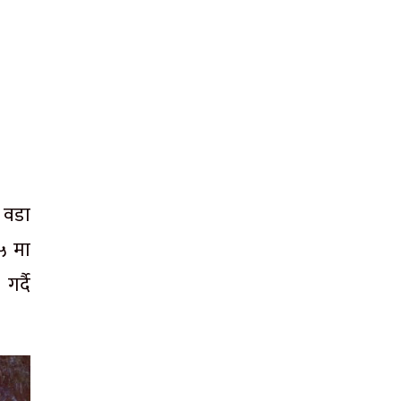
 वडा
५ मा
र्दै