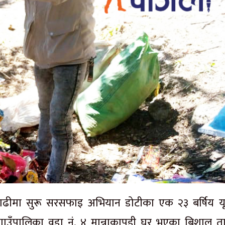
ढीमा सुरू सरसफाइ अभियान डोटीका एक २३ बर्षिय यू
गाउँपालिका वडा नं. ४ मान्नाकापडी घर भएका बिशाल ता