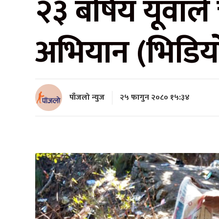
२३ बर्षिय यूवा
अभियान (भिडिय
पाँजलो न्युज
२५ फागुन २०८० १५:३४