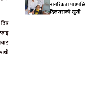
नागरिकता पाएपछि
दिलसराको खुसी
 दिए
सफाइ
ाबाट
साथी