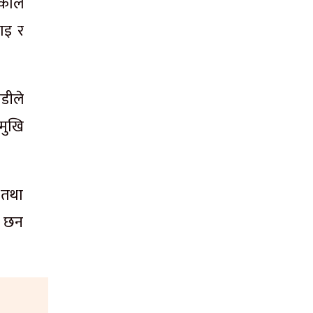
काले
ाइ र
ाडीले
मुखि
 तथा
ा छन