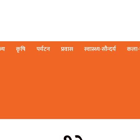
ज्य
कृषि
पर्यटन
प्रवास
स्वास्थ्य-सौन्दर्य
कला-स