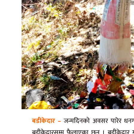
बडीकेदार –
जन्मदिनको अवसर पारेर धनग
बडीकेदारसम्म फैलाएका छन् । बडीकेदार 