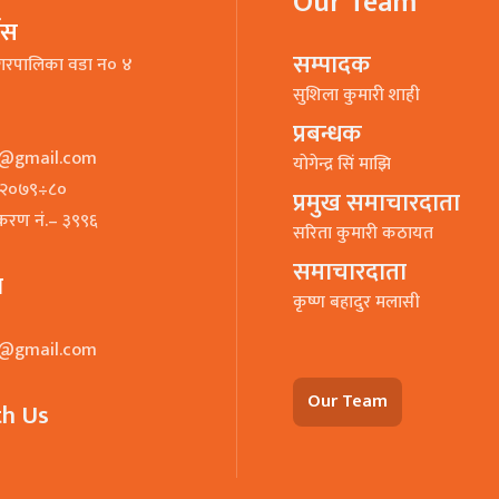
Our Team
भिस
सम्पादक
गरपालिका वडा न० ४
सुशिला कुमारी शाही
प्रबन्धक
o@gmail.com
याेगेन्द्र सिं माझि
७–२०७९÷८०
प्रमुख समाचारदाता
ीकरण नं.– ३९९६
सरिता कुमारी कठायत
समाचारदाता
ा
कृष्ण बहादुर मलासी
o@gmail.com
Our Team
th Us