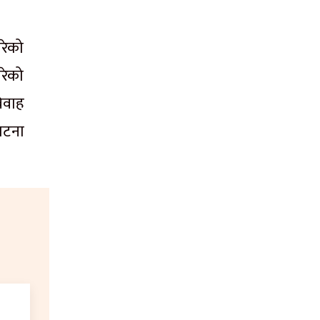
गरेको
रेको
िवाह
 घटना