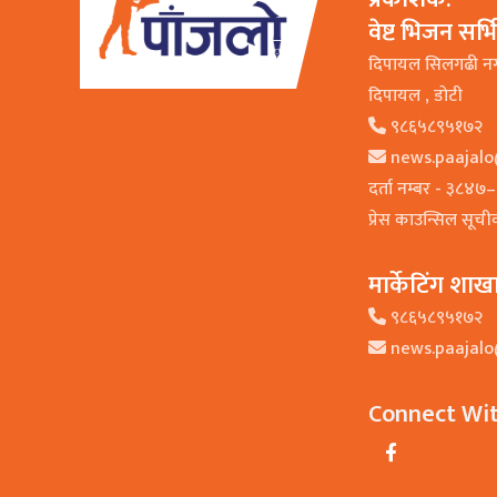
वेष्ट भिजन सर्
दिपायल सिलगढी न
दिपायल , डाेटी
९८६५८९५१७२
news.paajal
दर्ता नम्बर - ३८४
प्रेस काउन्सिल सूच
मार्केटिंग शाख
९८६५८९५१७२
news.paajal
Connect Wi