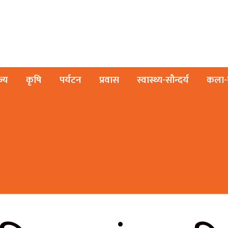
ज्य
कृषि
पर्यटन
प्रवास
स्वास्थ्य-सौन्दर्य
कला-स