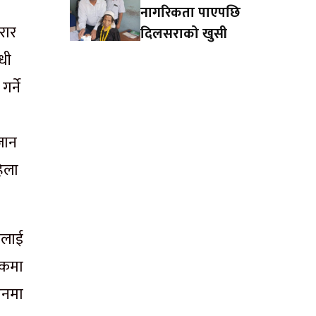
नागरिकता पाएपछि
रार
दिलसराको खुसी
धी
र्ने
 जान
िला
ालाई
हकमा
ऐनमा