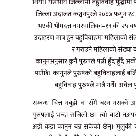
थियो। यसअघि जिल्लामा बहुविवाह मुद्धामा फ
जिल्ला अदालत कञ्चनपुरले २०६७ फगुन १८
भएकी भीमदत्त नगरपालिका–१९ की २५ वर्षीय
उदाहरण मात्र हुन बहुविवाहमा महिलाको संलग
र गराउने महिलाको संख्या 
कानुनअनुसार कुनै पुरुषले पत्नी हुँदाहुँदै अर
पाउँछे। कानुनले पुरुषको बहुविवाहलाई बर
बहुविवाह पुरुषले मात्रै गर्थे। अचे
सम्बन्ध चित्त नबुझे वा सँगै बस्न नसक्
पुरुषलाई भन्दा सजिलो छ। त्यो बाटो नअपन
अझै कडा कानुन बन्न सकेको छैन्। मुलुकी 