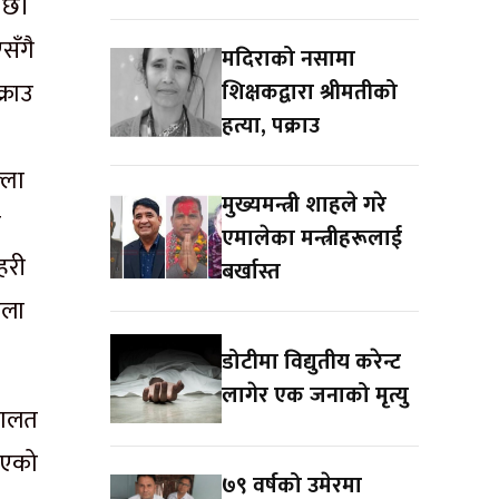
ो छ।
सँगै
मदिराको नसामा
्राउ
शिक्षकद्वारा श्रीमतीको
हत्या, पक्राउ
्ला
मुख्यमन्त्री शाहले गरे
ँ
एमालेका मन्त्रीहरूलाई
हरी
बर्खास्त
िला
डोटीमा विद्युतीय करेन्ट
लागेर एक जनाको मृत्यु
दालत
ाएको
७९ वर्षको उमेरमा