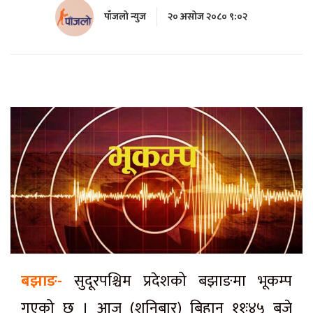
पाँजलो न्युज
२० असोज २०८० ९:०२
बझाङ-
सुदूरपश्चिम प्रदेशको बझाङमा भूकम्प
गएको छ । आज (शनिबार) बिहान ११ः४५ बजे