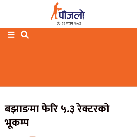
Paajalo News
We are from Far West Nepal
२२ साउन २०८३
बझाङमा फेरि ५.३ रेक्टरको
भूकम्प