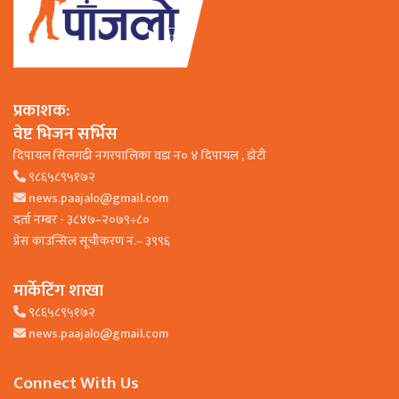
प्रकाशक:
वेष्ट भिजन सर्भिस
दिपायल सिलगढी नगरपालिका वडा न० ४ दिपायल , डाेटी
९८६५८९५१७२
news.paajalo@gmail.com
दर्ता नम्बर - ३८४७–२०७९÷८०
प्रेस काउन्सिल सूचीकरण नं.– ३९९६
मार्केटिंग शाखा
९८६५८९५१७२
news.paajalo@gmail.com
Connect With Us