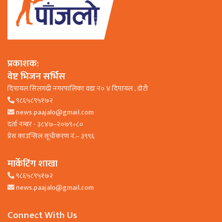
प्रकाशक:
वेष्ट भिजन सर्भिस
दिपायल सिलगढी नगरपालिका वडा न० ४ दिपायल , डाेटी
९८६५८९५१७२
news.paajalo@gmail.com
दर्ता नम्बर - ३८४७–२०७९÷८०
प्रेस काउन्सिल सूचीकरण नं.– ३९९६
मार्केटिंग शाखा
९८६५८९५१७२
news.paajalo@gmail.com
Connect With Us