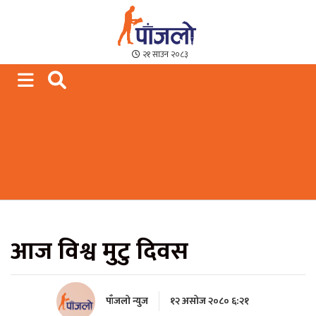
Paajalo News
We are from Far West Nepal
२१ साउन २०८३
आज विश्व मुटु दिवस
पाँजलो न्युज
१२ असोज २०८० ६:२१