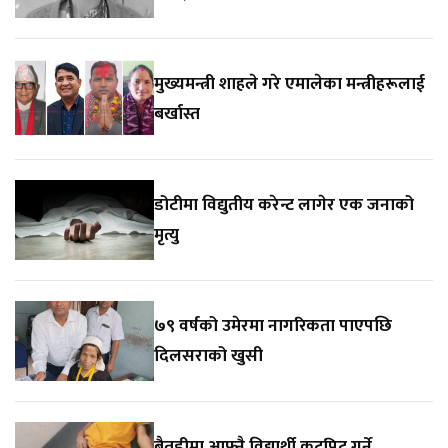
मुख्यमन्त्री शाहले गरे एमालेका मन्त्रीहरूलाई
बर्खास्त
डोटीमा विद्युतीय करेन्ट लागेर एक जनाको
मृत्यु
७९ वर्षको उमेरमा नागरिकता पाएपछि
दिलसराको खुसी
बैतडीमा आफ्नै विद्यार्थी कुटपिट गर्ने