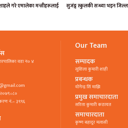
ी शाहले गरे एमालेका मन्त्रीहरूलाई
सुजंङ्ग स्कुलकी सन्ध्या भइन जिल्
Our Team
भिस
सम्पादक
गरपालिका वडा न० ४
सुशिला कुमारी शाही
प्रबन्धक
o@gmail.com
याेगेन्द्र सिं माझि
७–२०७९÷८०
प्रमुख समाचारदाता
ीकरण नं.– ३९९६
सरिता कुमारी कठायत
समाचारदाता
ा
कृष्ण बहादुर मलासी