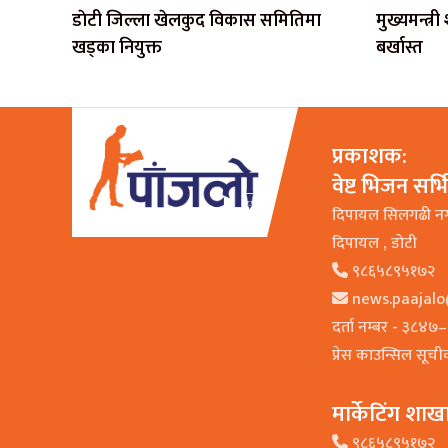
डाेटी जिल्ला खेलकुद विकास समितिमा
मुख्यमन्त्र
खड्का नियुक्त
बर्खास्त
प्रकाशक:
वेष्ट भिजन सर्
दिपायल सिलगढी न
दिपायल , डाेटी
९८६५८९५१७२
news.paajal
दर्ता नम्बर - ३८४
प्रेस काउन्सिल सूच
मार्केटिंग शाख
९८६५८९५१७२