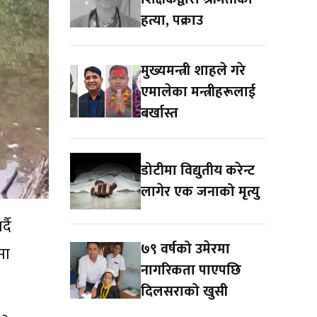
हत्या, पक्राउ
मुख्यमन्त्री शाहले गरे
एमालेका मन्त्रीहरूलाई
बर्खास्त
डोटीमा विद्युतीय करेन्ट
लागेर एक जनाको मृत्यु
दै
७९ वर्षको उमेरमा
मा
नागरिकता पाएपछि
दिलसराको खुसी