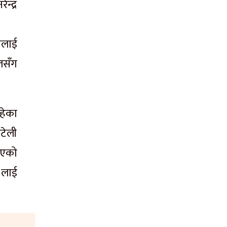
न्द्र
ालाई
लसँग
हेका
ोटेली
िएको
ा लाई