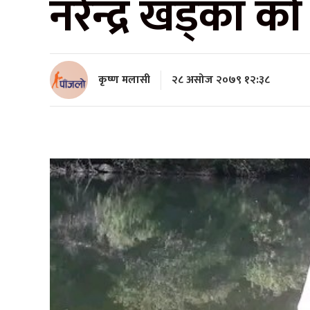
नरेन्द्र खड्का को 
कृष्ण मलासी
२८ असोज २०७९ १२:३८