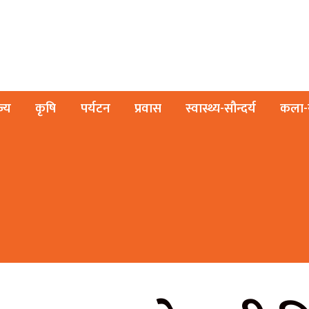
ज्य
कृषि
पर्यटन
प्रवास
स्वास्थ्य-सौन्दर्य
कला-स