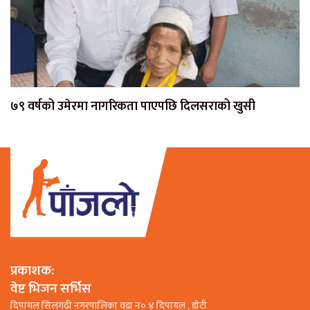
७९ वर्षको उमेरमा नागरिकता पाएपछि दिलसराको खुसी
प्रकाशक:
वेष्ट भिजन सर्भिस
दिपायल सिलगढी नगरपालिका वडा न० ४ दिपायल , डाेटी