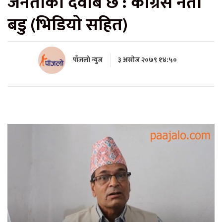
जनताको दवाब छ : कांग्रेस नेता
बडु (भिडियो सहित)
पाँजलो न्युज
३ असोज २०७९ १४:५०