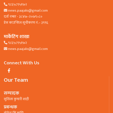
९८६५८९५१७२
news.paajalo@gmail.com
दर्ता नम्बर - ३८४७–२०७९÷८०
प्रेस काउन्सिल सूचीकरण नं.– ३९९६
मार्केटिंग शाखा
९८६५८९५१७२
news.paajalo@gmail.com
Connect With Us
Our Team
सम्पादक
सुशिला कुमारी शाही
प्रबन्धक
याेगेन्द्र सिं माझि