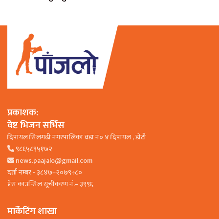
प्रकाशक:
वेष्ट भिजन सर्भिस
दिपायल सिलगढी नगरपालिका वडा न० ४ दिपायल , डाेटी
९८६५८९५१७२
news.paajalo@gmail.com
दर्ता नम्बर - ३८४७–२०७९÷८०
प्रेस काउन्सिल सूचीकरण नं.– ३९९६
मार्केटिंग शाखा