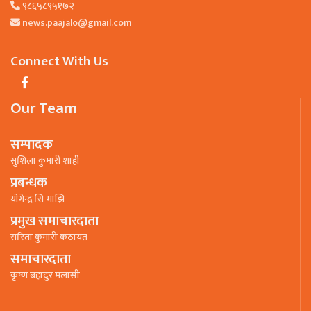
९८६५८९५१७२
news.paajalo@gmail.com
Connect With Us
Our Team
सम्पादक
सुशिला कुमारी शाही
प्रबन्धक
याेगेन्द्र सिं माझि
प्रमुख समाचारदाता
सरिता कुमारी कठायत
समाचारदाता
कृष्ण बहादुर मलासी