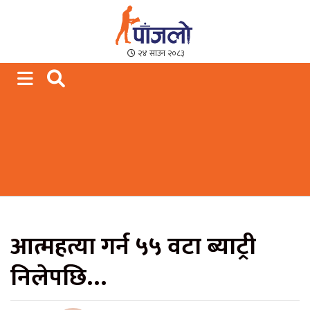
Paajalo News
We are from Far West Nepal
२४ साउन २०८३
आत्महत्या गर्न ५५ वटा ब्याट्री
निलेपछि…