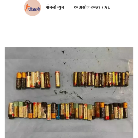
पाँजलो न्युज
१० असोज २०७९ ९:५६