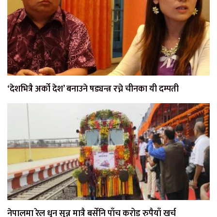
‘देशभित्रै अर्को देश’ बनाउने षड्यन्त्र रच्ने चीनका यी दम्पती
नेपालमा रेल धुन सुन्न मात्रै बर्सेनि पाँच करोड रुपैयाँ खर्च