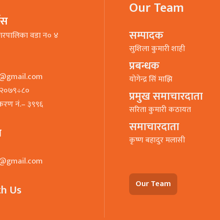
Our Team
भिस
सम्पादक
गरपालिका वडा न० ४
सुशिला कुमारी शाही
प्रबन्धक
o@gmail.com
याेगेन्द्र सिं माझि
७–२०७९÷८०
प्रमुख समाचारदाता
ीकरण नं.– ३९९६
सरिता कुमारी कठायत
समाचारदाता
ा
कृष्ण बहादुर मलासी
o@gmail.com
Our Team
th Us