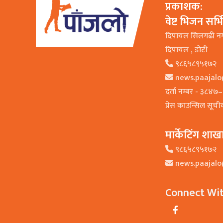
प्रकाशक:
वेष्ट भिजन सर्
दिपायल सिलगढी न
दिपायल , डाेटी
९८६५८९५१७२
news.paajal
दर्ता नम्बर - ३८४
प्रेस काउन्सिल सूच
मार्केटिंग शाख
९८६५८९५१७२
news.paajal
Connect Wi