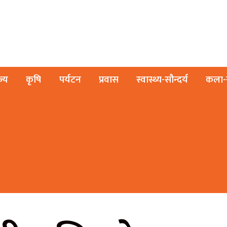
ज्य
कृषि
पर्यटन
प्रवास
स्वास्थ्य-सौन्दर्य
कला-स