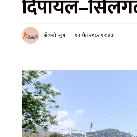
दिपायल–सिलगढी
पाँजलो न्युज
१५ चैत २०८२ १२:४७