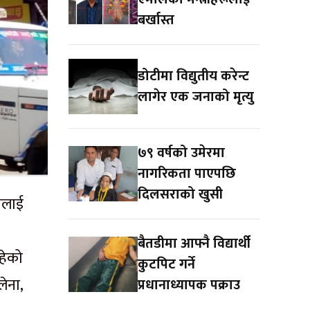
बर्खास्त
डोटीमा विद्युतीय करेन्ट
लागेर एक जनाको मृत्यु
७९ वर्षको उमेरमा
नागरिकता पाएपछि
दिलसराको खुसी
यलाई
बैतडीमा आफ्नै विद्यार्थी
हेको
कुटपिट गर्ने
ेना,
प्रधानाध्यापक पक्राउ