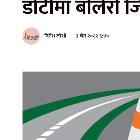
डोटीमा बोलेरो जि
दिनेश जोशी
३ चैत २०८२ ६:४०