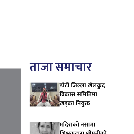
ताजा समाचार
डाेटी जिल्ला खेलकुद
विकास समितिमा
खड्का नियुक्त
मदिराको नसामा
शिक्षकद्वारा श्रीमतीको