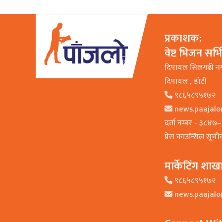
प्रकाशक:
वेष्ट भिजन सर्
दिपायल सिलगढी न
दिपायल , डाेटी
९८६५८९५१७२
news.paajal
दर्ता नम्बर - ३८४
प्रेस काउन्सिल सूच
मार्केटिंग शाख
९८६५८९५१७२
news.paajal