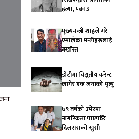
हत्या, पक्राउ
मुख्यमन्त्री शाहले गरे
एमालेका मन्त्रीहरूलाई
बर्खास्त
डोटीमा विद्युतीय करेन्ट
लागेर एक जनाको मृत्यु
 जना
७९ वर्षको उमेरमा
नागरिकता पाएपछि
दिलसराको खुसी