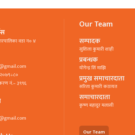
Our Team
भिस
सम्पादक
गरपालिका वडा न० ४
सुशिला कुमारी शाही
प्रबन्धक
o@gmail.com
याेगेन्द्र सिं माझि
७–२०७९÷८०
प्रमुख समाचारदाता
ीकरण नं.– ३९९६
सरिता कुमारी कठायत
समाचारदाता
ा
कृष्ण बहादुर मलासी
o@gmail.com
Our Team