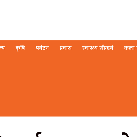
ज्य
कृषि
पर्यटन
प्रवास
स्वास्थ्य-सौन्दर्य
कला-स