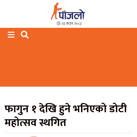
Paajalo News
We are from Far West Nepal
२३ साउन २०८३
फागुन १ देखि हुने भनिएको डोटी
महोत्सव स्थगित