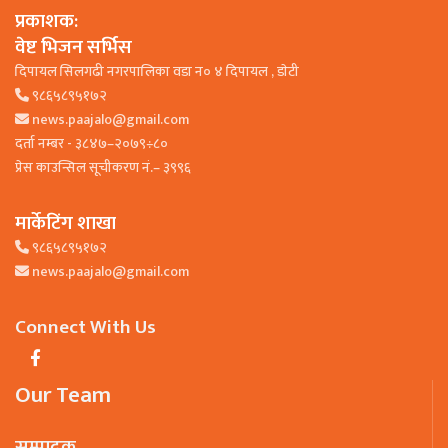
प्रकाशक:
वेष्ट भिजन सर्भिस
दिपायल सिलगढी नगरपालिका वडा न० ४ दिपायल , डाेटी
९८६५८९५१७२
news.paajalo@gmail.com
दर्ता नम्बर - ३८४७–२०७९÷८०
प्रेस काउन्सिल सूचीकरण नं.– ३९९६
मार्केटिंग शाखा
९८६५८९५१७२
news.paajalo@gmail.com
Connect With Us
Our Team
सम्पादक