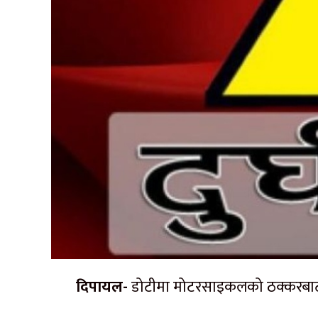
दिपायल-
डोटीमा मोटरसाइकलको ठक्करबाट प