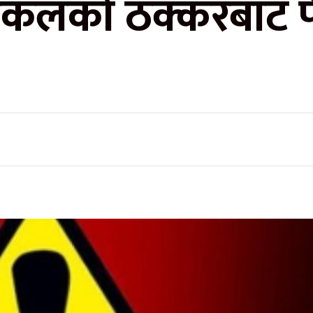
इकलको ठक्करबाट पै