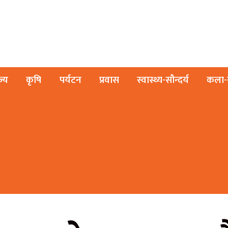
ज्य
कृषि
पर्यटन
प्रवास
स्वास्थ्य-सौन्दर्य
कला-स