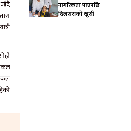
ाँदै
नागरिकता पाएपछि
दिलसराको खुसी
तारा
त्री
सोही
ाइकल
ाइकल
हेको