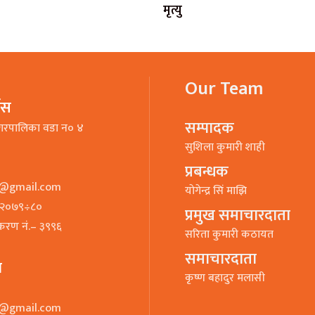
मृत्यु
Our Team
भिस
सम्पादक
गरपालिका वडा न० ४
सुशिला कुमारी शाही
प्रबन्धक
o@gmail.com
याेगेन्द्र सिं माझि
७–२०७९÷८०
प्रमुख समाचारदाता
ीकरण नं.– ३९९६
सरिता कुमारी कठायत
समाचारदाता
ा
कृष्ण बहादुर मलासी
o@gmail.com