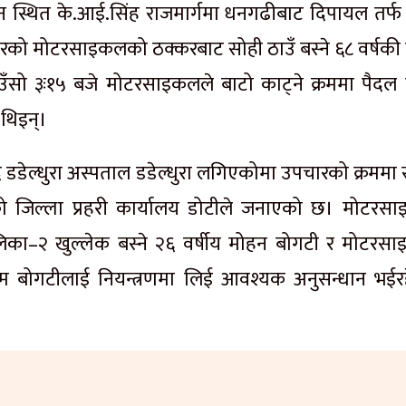
न स्थित के.आई.सिंह राजमार्गमा धनगढीबाट दिपायल तर्फ ज
म्बरको मोटरसाइकलको ठक्करबाट सोही ठाउँ बस्ने ६८ वर्षकी 
िउँसो ३ः१५ बजे मोटरसाइकलले बाटो काट्ने क्रममा पैदल या
थिइन्।
 डडेल्धुरा अस्पताल डडेल्धुरा लगिएकोमा उपचारको क्रममा 
ो जिल्ला प्रहरी कार्यालय डोटीले जनाएको छ। मोटरस
ा–२ खुल्लेक बस्ने २६ वर्षीय मोहन बोगटी र मोटरस
राम बोगटीलाई नियन्त्रणमा लिई आवश्यक अनुसन्धान भईर