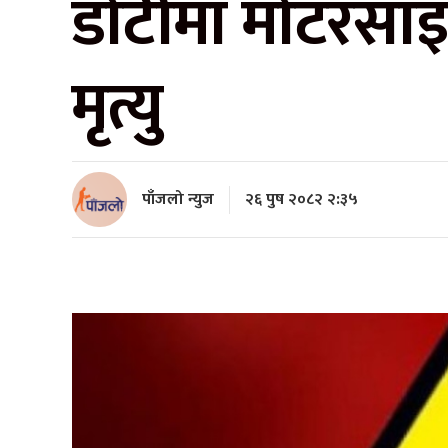
डोटीमा मोटरसा
मृत्यु
पाँजलो न्युज
२६ पुष २०८२ २:३५