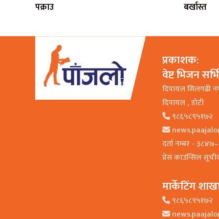
पक्राउ
बर्खास्त
प्रकाशक:
वेष्ट भिजन सर्
दिपायल सिलगढी न
दिपायल , डाेटी
९८६५८९५१७२
news.paajal
दर्ता नम्बर - ३८४
प्रेस काउन्सिल सूच
मार्केटिंग शाख
९८६५८९५१७२
news.paajal