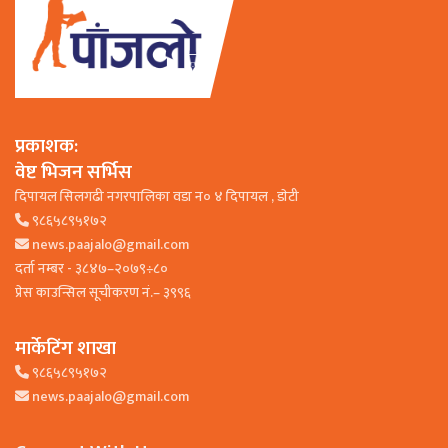
प्रकाशक:
वेष्ट भिजन सर्भिस
दिपायल सिलगढी नगरपालिका वडा न० ४ दिपायल , डाेटी
९८६५८९५१७२
news.paajalo@gmail.com
दर्ता नम्बर - ३८४७–२०७९÷८०
प्रेस काउन्सिल सूचीकरण नं.– ३९९६
मार्केटिंग शाखा
९८६५८९५१७२
news.paajalo@gmail.com