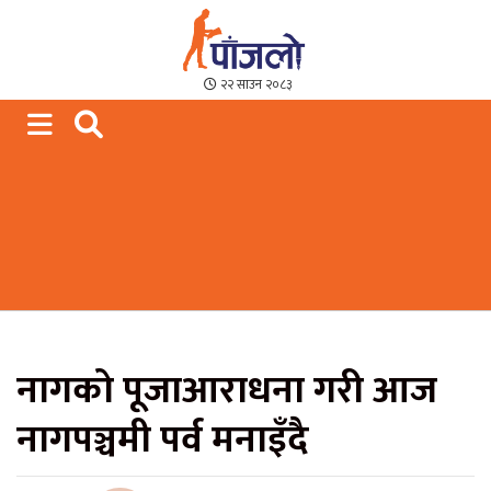
Paajalo News
We are from Far West Nepal
२२ साउन २०८३
नागको पूजाआराधना गरी आज
नागपञ्चमी पर्व मनाइँदै