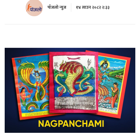
पाँजलो न्युज
१४ साउन २०८२ २:३३