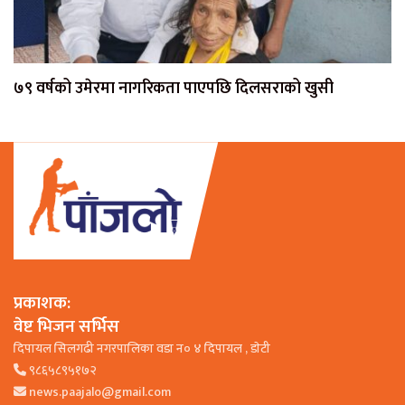
७९ वर्षको उमेरमा नागरिकता पाएपछि दिलसराको खुसी
प्रकाशक:
वेष्ट भिजन सर्भिस
दिपायल सिलगढी नगरपालिका वडा न० ४ दिपायल , डाेटी
९८६५८९५१७२
news.paajalo@gmail.com