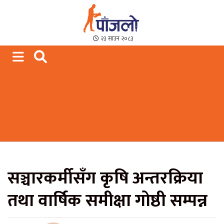
Paajalo News
We are from Far West Nepal
२३ साउन २०८३
सञ्चारकर्मीसँग कृषि अन्तरक्रिया
तथा वार्षिक समीक्षा गोष्ठी सम्पन्न