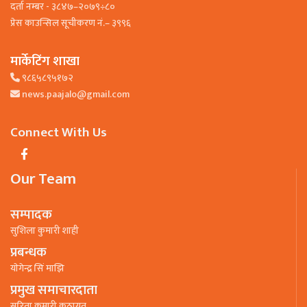
दर्ता नम्बर - ३८४७–२०७९÷८०
प्रेस काउन्सिल सूचीकरण नं.– ३९९६
मार्केटिंग शाखा
९८६५८९५१७२
news.paajalo@gmail.com
Connect With Us
Our Team
सम्पादक
सुशिला कुमारी शाही
प्रबन्धक
याेगेन्द्र सिं माझि
प्रमुख समाचारदाता
सरिता कुमारी कठायत