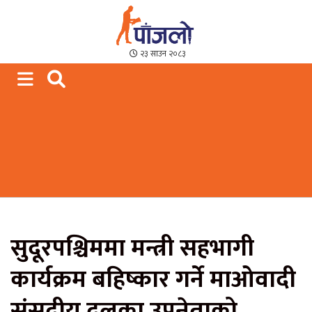
Paajalo News
We are from Far West Nepal
२३ साउन २०८३
सुदूरपश्चिममा मन्त्री सहभागी
कार्यक्रम बहिष्कार गर्ने माओवादी
संसदीय दलका उपनेताको