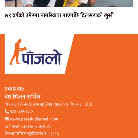
७९ वर्षको उमेरमा नागरिकता पाएपछि दिलसराको खुसी
प्रकाशक:
वेष्ट भिजन सर्भिस
दिपायल सिलगढी नगरपालिका वडा न० ४ दिपायल , डाेटी
९८६५८९५१७२
news.paajalo@gmail.com
दर्ता नम्बर - ३८४७–२०७९÷८०
प्रेस काउन्सिल सूचीकरण नं.– ३९९६