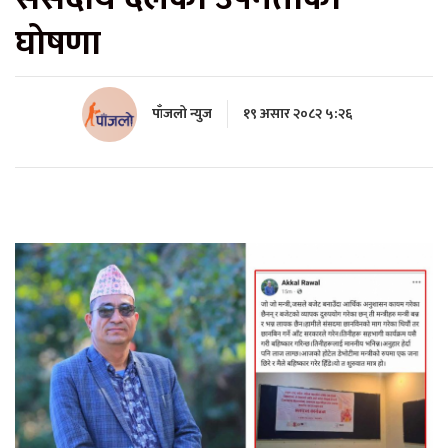
घोषणा
पाँजलो न्युज
१९ असार २०८२ ५:२६