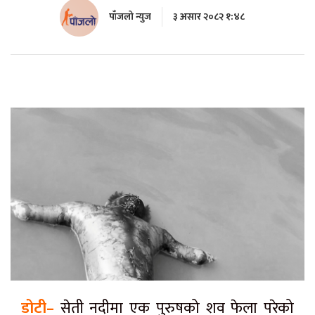
पाँजलो न्युज
३ असार २०८२ १:४८
डोटी–
सेती नदीमा एक पुरुषको शव फेला परेको