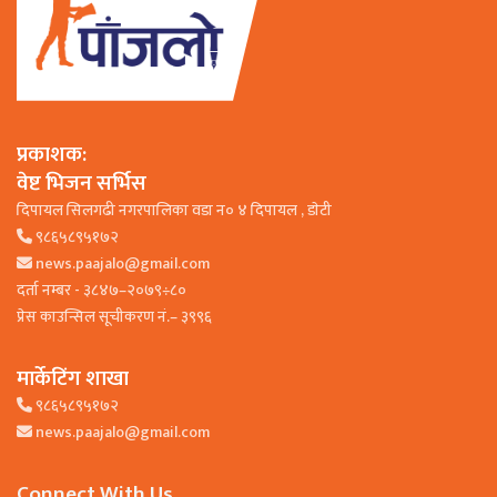
प्रकाशक:
वेष्ट भिजन सर्भिस
दिपायल सिलगढी नगरपालिका वडा न० ४ दिपायल , डाेटी
९८६५८९५१७२
news.paajalo@gmail.com
दर्ता नम्बर - ३८४७–२०७९÷८०
प्रेस काउन्सिल सूचीकरण नं.– ३९९६
मार्केटिंग शाखा
९८६५८९५१७२
news.paajalo@gmail.com
Connect With Us