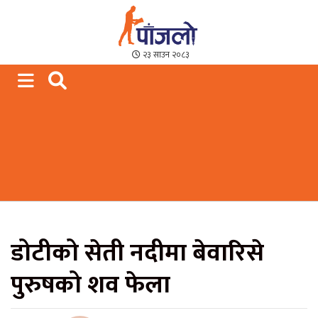
Paajalo News
We are from Far West Nepal
२३ साउन २०८३
डोटीको सेती नदीमा बेवारिसे
पुरुषको शव फेला