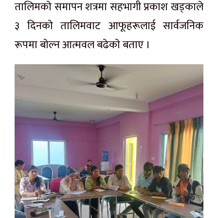
तालिमकाे समापन शत्रमा सहभागी प्रकाश खड्काले
३ दिनकाे तालिमवाट आफूहरूलाई सार्वजनिक
रूपमा बाेल्न आत्मवल बढेकाे बताए ।