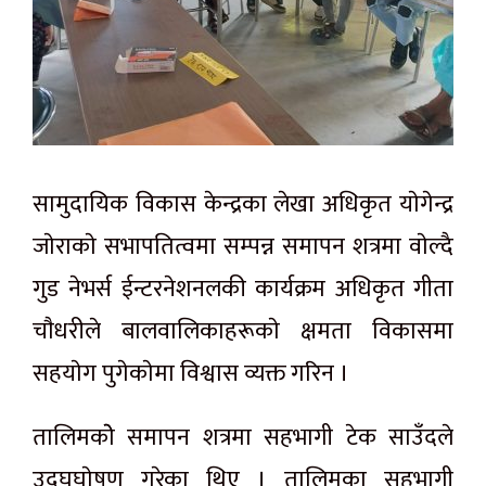
सामुदायिक विकास केन्द्रका लेखा अधिकृत याेगेन्द्र
जाेराकाे सभापतित्वमा सम्पन्न समापन शत्रमा वाेल्दै
गुड नेभर्स ईन्टरनेशनलकी कार्यक्रम अधिकृत गीता
चाैधरीले बालवालिकाहरूकाे क्षमता विकासमा
सहयाेग पुगेकाेमा विश्वास व्यक्त गरिन ।
तालिमकाेे समापन शत्रमा सहभागी टेक साउँदले
उद्घघाेषण गरेका थिए । तालिमका सहभागी