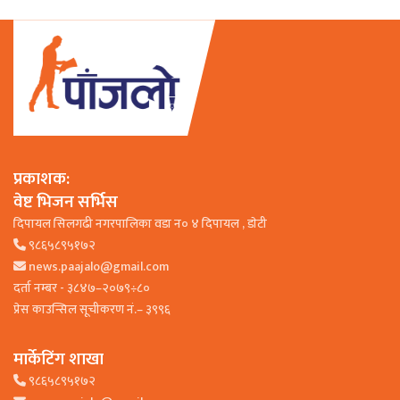
प्रकाशक:
वेष्ट भिजन सर्भिस
दिपायल सिलगढी नगरपालिका वडा न० ४ दिपायल , डाेटी
९८६५८९५१७२
news.paajalo@gmail.com
दर्ता नम्बर - ३८४७–२०७९÷८०
प्रेस काउन्सिल सूचीकरण नं.– ३९९६
मार्केटिंग शाखा
९८६५८९५१७२