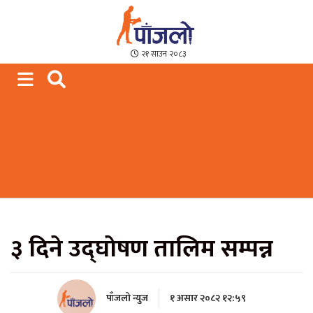
Paajalo News
We are from Far West Nepal
२१ साउन २०८३
३ दिने उद्घाेषण तालिम सम्पन्न
पाँजलो न्युज
१ असार २०८२ १२:५९