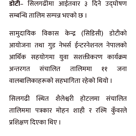
डाेटी
– सिलगढीमा आईतवार ३ दिने उद्घाेषण
सम्बन्धि तालिम सम्पन्न भएकाे छ ।
सामुदायिक विकास केन्द्र (सिडिसी) डाेटीकाे
आयाेजना तथा गुड नेभर्स ईन्टरनेशनल नेपालकाे
आर्थिक सहयाेगमा युवा सशक्तीकरण कार्यक्रम
अन्तरगत संचालित तालिममा ११ जना
वालबालिकाहरूकाे सहभागिता रहेकाे थियाे ।
सिलगढी स्थित शैलेश्वरी हाेटलमा संचालित
तालिममा पत्रकार माेहन शाही र रश्मि कुँवरले
प्रशिक्षण दिएका थिए ।