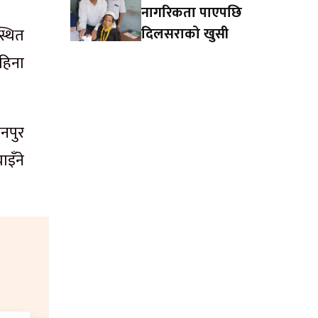
नागरिकता पाएपछि
दिलसराको खुसी
्थित
हिना
नपुर
इँने