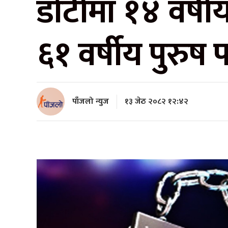
डोटीमा १४ वर्ष
६१ वर्षीय पुरुष प
पाँजलो न्युज
१३ जेठ २०८२ १२:४२