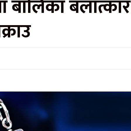
ीया बालिका बलात्का
क्राउ