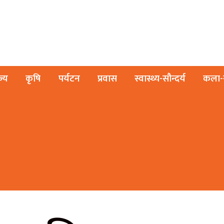
ज्य
कृषि
पर्यटन
प्रवास
स्वास्थ्य-सौन्दर्य
कला-स