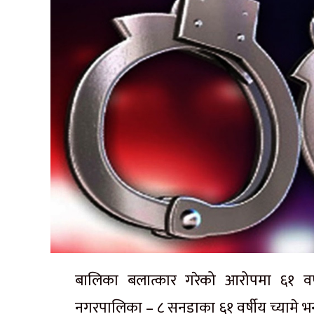
बालिका बलात्कार गरेको आरोपमा ६१ वर
नगरपालिका – ८ सनडाका ६१ वर्षीय च्यामे भनी