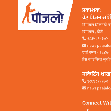
प्रकाशक:
वेष्ट भिजन सर्
दिपायल सिलगढी न
दिपायल , डाेटी
९८६५८९५१७२
news.paajal
दर्ता नम्बर - ३८४
प्रेस काउन्सिल सूच
मार्केटिंग शाख
९८६५८९५१७२
news.paajal
Connect Wi