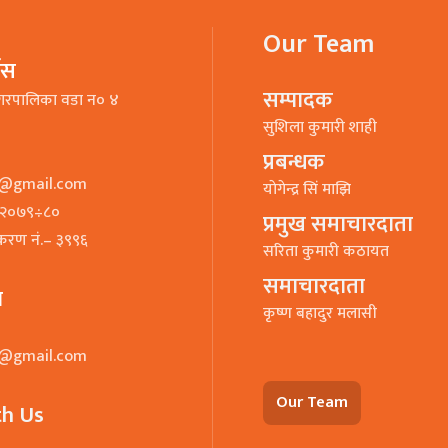
Our Team
भिस
सम्पादक
गरपालिका वडा न० ४
सुशिला कुमारी शाही
प्रबन्धक
o@gmail.com
याेगेन्द्र सिं माझि
७–२०७९÷८०
प्रमुख समाचारदाता
ीकरण नं.– ३९९६
सरिता कुमारी कठायत
समाचारदाता
ा
कृष्ण बहादुर मलासी
o@gmail.com
Our Team
th Us