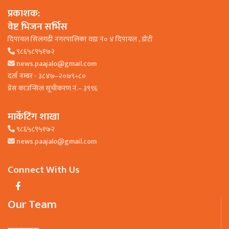
प्रकाशक:
वेष्ट भिजन सर्भिस
दिपायल सिलगढी नगरपालिका वडा न० ४ दिपायल , डाेटी
९८६५८९५१७२
news.paajalo@gmail.com
दर्ता नम्बर - ३८४७–२०७९÷८०
प्रेस काउन्सिल सूचीकरण नं.– ३९९६
मार्केटिंग शाखा
९८६५८९५१७२
news.paajalo@gmail.com
Connect With Us
Our Team