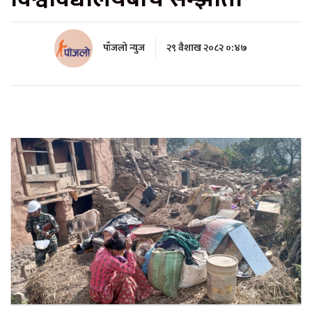
पाँजलो न्युज
२९ वैशाख २०८२ ०:४७