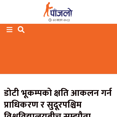
Paajalo News
We are from Far West Nepal
२२ साउन २०८३
डोटी भूकम्पको क्षति आकलन गर्न
प्राधिकरण र सुदूरपश्चिम
विश्वविद्यालयबीच सम्झौता