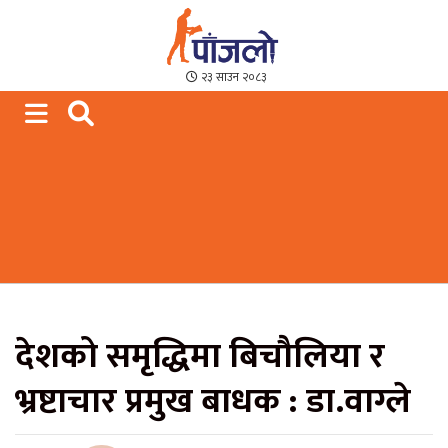
Paajalo News
We are from Far West Nepal
२३ साउन २०८३
देशको समृद्धिमा बिचौलिया र
भ्रष्टाचार प्रमुख बाधक : डा.वाग्ले