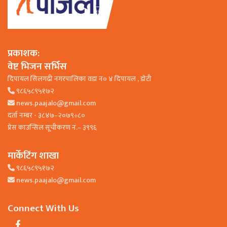
प्रकाशक:
वेष्ट भिजन सर्भिस
दिपायल सिलगढी नगरपालिका वडा न० ४ दिपायल , डाेटी
९८६५८९५१७२
news.paajalo@gmail.com
दर्ता नम्बर - ३८४७–२०७९÷८०
प्रेस काउन्सिल सूचीकरण नं.– ३९९६
मार्केटिंग शाखा
९८६५८९५१७२
news.paajalo@gmail.com
Connect With Us