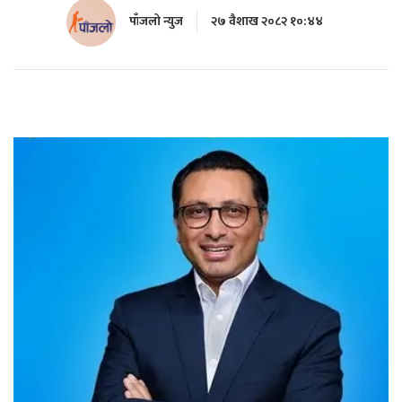
पाँजलो न्युज
२७ वैशाख २०८२ १०:४४