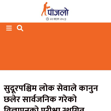
Paajalo News
We are from Far West Nepal
२२ साउन २०८३
सुदूरपश्चिम लोक सेवाले कानुन
छलेर सार्वजनिक गरेको
विज्ञापनको परीक्षा स्थगित