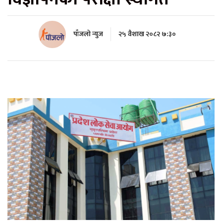
पाँजलो न्युज
२५ वैशाख २०८२ ७:३०