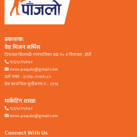
प्रकाशक:
वेष्ट भिजन सर्भिस
दिपायल सिलगढी नगरपालिका वडा न० ४ दिपायल , डाेटी
९८६५८९५१७२
news.paajalo@gmail.com
दर्ता नम्बर - ३८४७–२०७९÷८०
प्रेस काउन्सिल सूचीकरण नं.– ३९९६
मार्केटिंग शाखा
९८६५८९५१७२
news.paajalo@gmail.com
Connect With Us