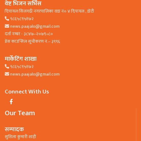
वेष्ट भिजन सर्भिस
दिपायल सिलगढी नगरपालिका वडा न० ४ दिपायल , डाेटी
९८६५८९५१७२
news.paajalo@gmail.com
दर्ता नम्बर - ३८४७–२०७९÷८०
प्रेस काउन्सिल सूचीकरण नं.– ३९९६
मार्केटिंग शाखा
९८६५८९५१७२
news.paajalo@gmail.com
Connect With Us
Our Team
सम्पादक
सुशिला कुमारी शाही