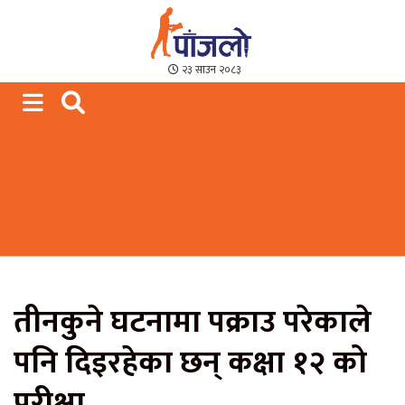
Paajalo News
We are from Far West Nepal
२३ साउन २०८३
तीनकुने घटनामा पक्राउ परेकाले
पनि दिइरहेका छन् कक्षा १२ को
परीक्षा