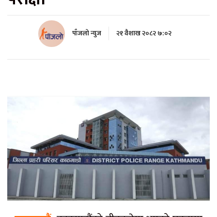
पाँजलो न्युज
२१ वैशाख २०८२ ७:०२