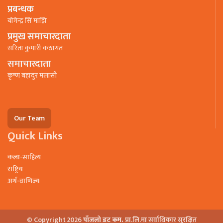
प्रबन्धक
याेगेन्द्र सिं माझि
प्रमुख समाचारदाता
सरिता कुमारी कठायत
समाचारदाता
कृष्ण बहादुर मलासी
Our Team
Quick Links
कला-साहित्य
राष्ट्रिय
अर्थ-वाणिज्य
© Copyright 2026
पाँजलो डट कम.
प्रा.लि.मा सर्वाधिकार सुरक्षित