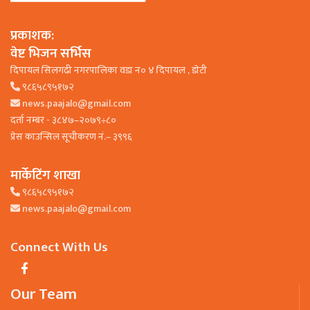
प्रकाशक:
वेष्ट भिजन सर्भिस
दिपायल सिलगढी नगरपालिका वडा न० ४ दिपायल , डाेटी
९८६५८९५१७२
news.paajalo@gmail.com
दर्ता नम्बर - ३८४७–२०७९÷८०
प्रेस काउन्सिल सूचीकरण नं.– ३९९६
मार्केटिंग शाखा
९८६५८९५१७२
news.paajalo@gmail.com
Connect With Us
Our Team