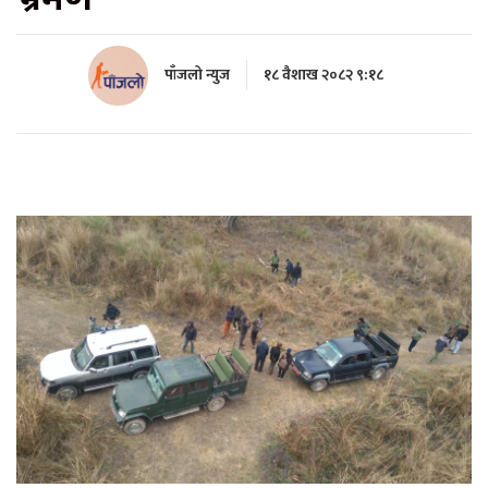
पाँजलो न्युज
१८ वैशाख २०८२ ९:१८