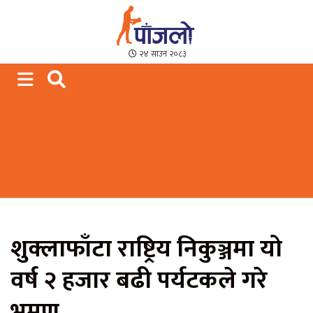
Paajalo News
We are from Far West Nepal
२४ साउन २०८३
शुक्लाफाँटा राष्ट्रिय निकुञ्जमा यो
वर्ष २ हजार बढी पर्यटकले गरे
भ्रमण