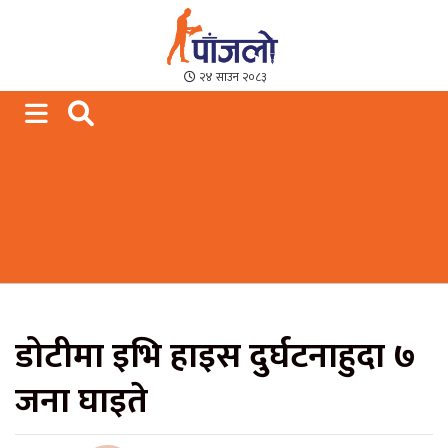
Paajalo News
We are from Far West Nepal
२४ साउन २०८३
डोटीमा इभि हाइस दुर्घटनाहुदा ७
जना घाइते