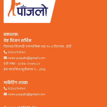
प्रकाशक:
वेष्ट भिजन सर्भिस
दिपायल सिलगढी नगरपालिका वडा न० ४ दिपायल , डाेटी
९८६५८९५१७२
news.paajalo@gmail.com
दर्ता नम्बर - ३८४७–२०७९÷८०
प्रेस काउन्सिल सूचीकरण नं.– ३९९६
मार्केटिंग शाखा
९८६५८९५१७२
news.paajalo@gmail.com