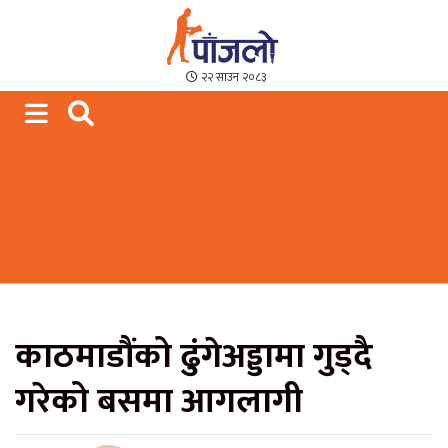
Paajalo News
We are from Far West Nepal
२२ साउन २०८३
काठमाडौंको ढुंगेअड्डामा गुड्दै
गरेको बसमा आगलागी