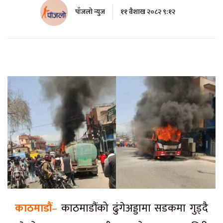
पाँजलो न्युज
११ वैशाख २०८२ ९:१२
काठमाडौं
–
काठमाडौंको ढुंगेअड्डामा सडकमा गुड्दै