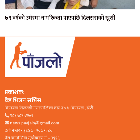
७९ वर्षको उमेरमा नागरिकता पाएपछि दिलसराको खुसी
प्रकाशक:
वेष्ट भिजन सर्भिस
दिपायल सिलगढी नगरपालिका वडा न० ४ दिपायल , डाेटी
९८६५८९५१७२
news.paajalo@gmail.com
दर्ता नम्बर - ३८४७–२०७९÷८०
प्रेस काउन्सिल सूचीकरण नं.– ३९९६