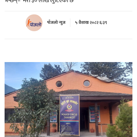
भन्छन्– ‘मेरो ३० लाख लुटिएको छ’
पाँजलो न्युज
५ वैशाख २०८२ ६:३९