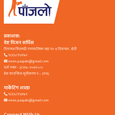
प्रकाशक:
वेष्ट भिजन सर्भिस
दिपायल सिलगढी नगरपालिका वडा न० ४ दिपायल , डाेटी
९८६५८९५१७२
news.paajalo@gmail.com
दर्ता नम्बर - ३८४७–२०७९÷८०
प्रेस काउन्सिल सूचीकरण नं.– ३९९६
मार्केटिंग शाखा
९८६५८९५१७२
news.paajalo@gmail.com
Connect With Us