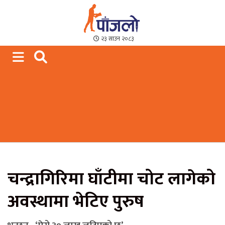
Paajalo News
We are from Far West Nepal
२३ साउन २०८३
चन्द्रागिरिमा घाँटीमा चोट लागेको
अवस्थामा भेटिए पुरुष