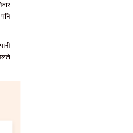
िबार
 पनि
पानी
हालले