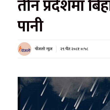
तीन प्रदेशमा बिहा
पानी
पाँजलो न्युज
२९ चैत २०८१ ०:५८