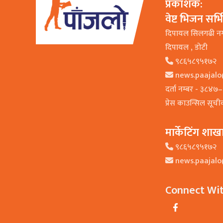
प्रकाशक:
वेष्ट भिजन सर्
दिपायल सिलगढी न
दिपायल , डाेटी
९८६५८९५१७२
news.paajal
दर्ता नम्बर - ३८४
प्रेस काउन्सिल सूच
मार्केटिंग शाख
९८६५८९५१७२
news.paajal
Connect Wi