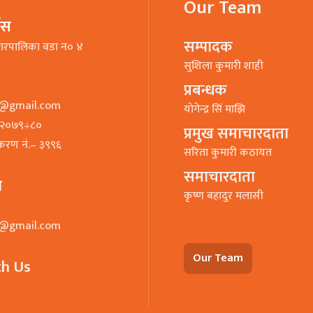
Our Team
भिस
सम्पादक
गरपालिका वडा न० ४
सुशिला कुमारी शाही
प्रबन्धक
o@gmail.com
याेगेन्द्र सिं माझि
७–२०७९÷८०
प्रमुख समाचारदाता
ीकरण नं.– ३९९६
सरिता कुमारी कठायत
समाचारदाता
ा
कृष्ण बहादुर मलासी
o@gmail.com
Our Team
th Us