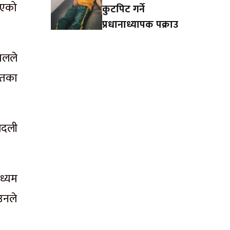
िएको
कुटपिट गर्ने
प्रधानाध्यापक पक्राउ
हालले
यतका
बदली
ध्यम
उनले