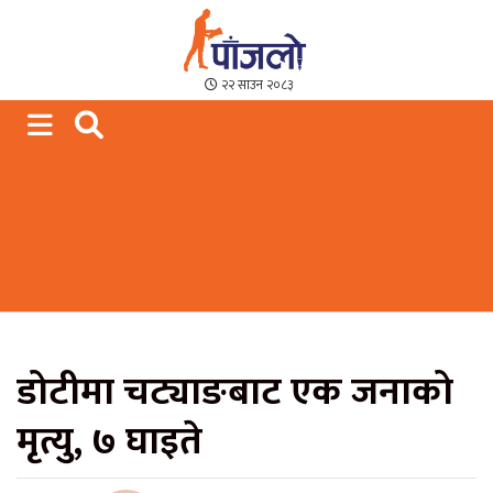
Paajalo News
We are from Far West Nepal
२२ साउन २०८३
डोटीमा चट्याङबाट एक जनाको
मृत्यु, ७ घाइते