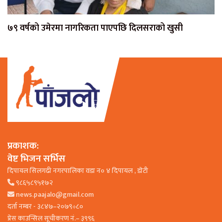
७९ वर्षको उमेरमा नागरिकता पाएपछि दिलसराको खुसी
प्रकाशक:
वेष्ट भिजन सर्भिस
दिपायल सिलगढी नगरपालिका वडा न० ४ दिपायल , डाेटी
९८६५८९५१७२
news.paajalo@gmail.com
दर्ता नम्बर - ३८४७–२०७९÷८०
प्रेस काउन्सिल सूचीकरण नं.– ३९९६