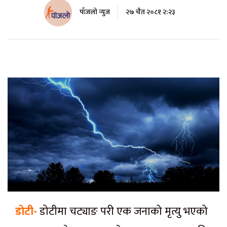
पाँजलो न्युज
२७ चैत २०८१ २:२३
डोटी-
डोटीमा चट्याङ परी एक जनाको मृत्यु भएको